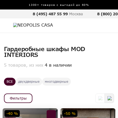
1300+ товаров с выгодой до 60%
8 (495) 487 55 99
Москва
8 (800) 20
Гардеробные шкафы MOD
INTERIORS
5 товаров, из них
4 в наличии
ВСЕ
двухдверные
многодверные
Фильтры
-40 %
-50 %