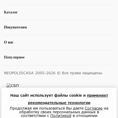
Каталог
Покупателям
О нас
Популярное
NEOPOLISCASA 2005-2026 © Все права защищены
Наш сайт использует файлы cookie и
применяет
Размещенные на сайте цены не являются публичной
офертой (статья 437 ГК РФ) и могут быть изменены в
рекомендательные технологии
любое время без уведомления. Актуальную
Продолжая им пользоваться Вы даете
Согласие
на
информацию о ценах и наличии товара можно узнать у
обработку своих персональных данных в
менеджеров по телефону или в салонах.
соответствии с
Политикой
в отношении