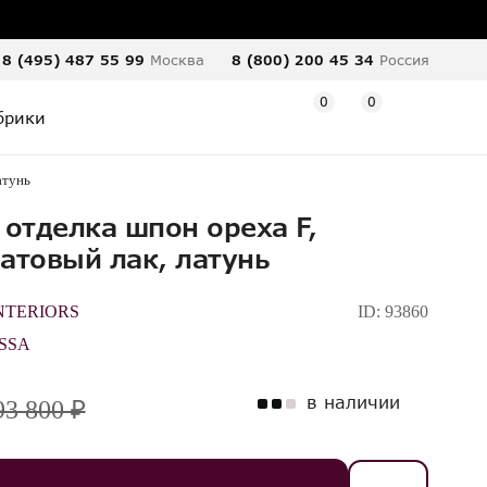
8 (495) 487 55 99
Москва
8 (800) 200 45 34
Россия
0
0
брики
атунь
 отделка шпон ореха F,
атовый лак, латунь
NTERIORS
ID:
93860
SSA
в наличии
93 800 ₽