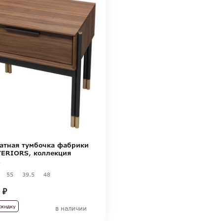
атная тумбочка фабрики
ERIORS, коллекция
A
55
39.5
48
 ₽
скидку
в наличии