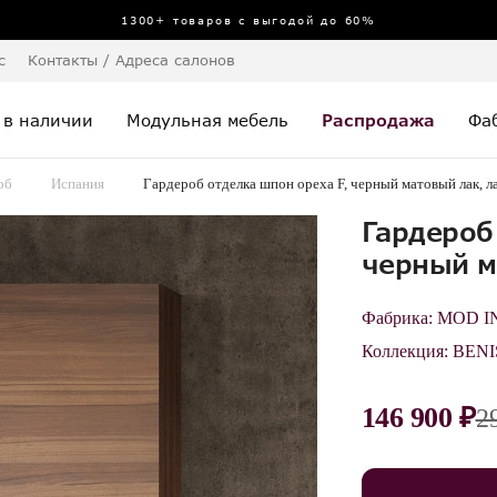
1300+ товаров с выгодой до 60%
с
Контакты / Адреса салонов
 в наличии
Модульная мебель
Распродажа
Фа
об
Испания
Гардероб отделка шпон ореха F, черный матовый лак, л
Гардероб
черный м
Фабрика:
MOD I
Коллекция:
BENI
146 900 ₽
2