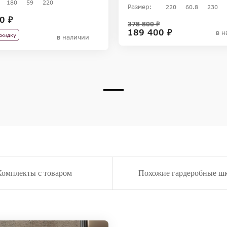
180
59
220
Размер:
220
60.8
230
0 ₽
378 800 ₽
189 400 ₽
в н
скидку
в наличии
Комплекты с товаром
Похожие гардеробные ш