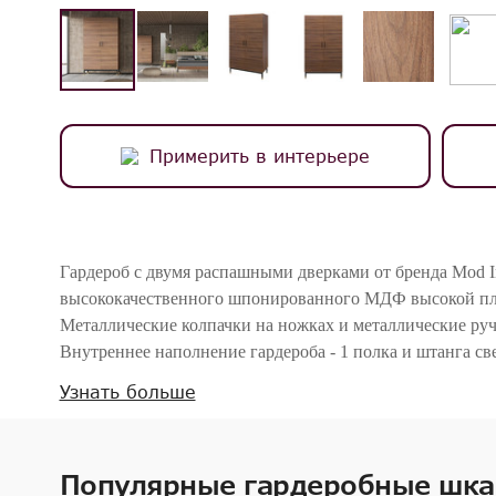
Примерить в интерьере
Гардероб с двумя распашными дверками от бренда Mod Int
высококачественного шпонированного МДФ высокой пло
Металлические колпачки на ножках и металлические ру
Внутреннее наполнение гардероба - 1 полка и штанга све
Узнать больше
Внимание! Цвета предметов на изображениях могут отличаться из-за особен
Популярные гардеробные шка