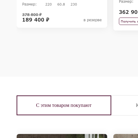
Размер:
Размер:
220
60.8
230
362 90
378 800 ₽
189 400 ₽
в резерве
Получить 
С этим товаром покупают