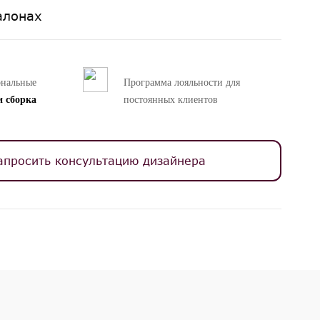
алонах
ональные
Программа лояльности для
и сборка
постоянных клиентов
апросить консультацию дизайнера