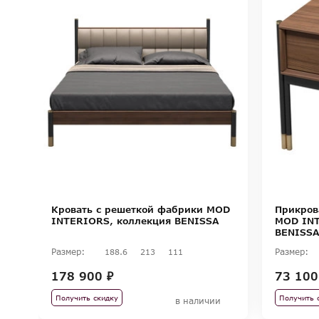
Кровать с решеткой фабрики MOD
Прикров
INTERIORS, коллекция BENISSA
MOD INT
BENISS
Размер:
Размер:
188.6
213
111
178 900 ₽
73 100
Получить скидку
Получить 
в наличии