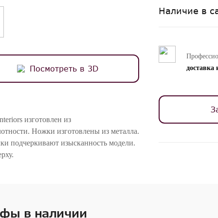
Наличие в с
Професси
Посмотреть в 3D
доставка 
З
eriors изготовлен из
тности. Ножки изготовлены из металла.
чки подчеркивают изысканность модели.
рху.
ностей цветопередачи различных мониторов.
фы в наличии