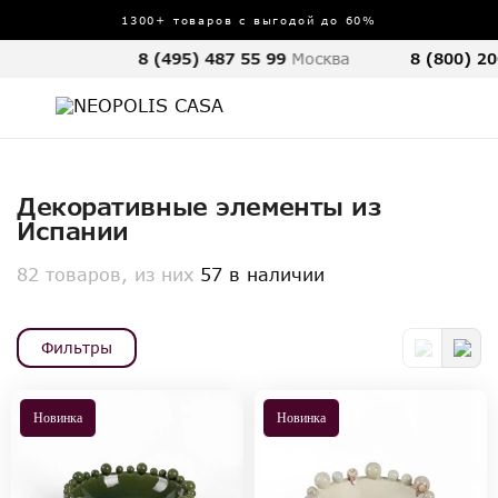
1300+ товаров с выгодой до 60%
8 (495) 487 55 99
Москва
8 (800) 20
Декоративные элементы из
Испании
82 товаров, из них
57 в наличии
Фильтры
Новинка
Новинка