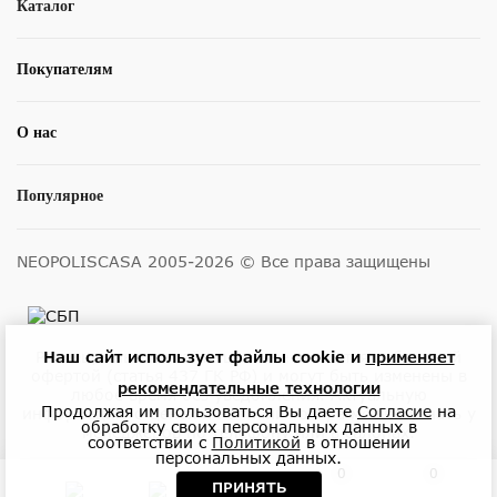
Каталог
Покупателям
О нас
Популярное
NEOPOLISCASA 2005-2026 © Все права защищены
Размещенные на сайте цены не являются публичной
Наш сайт использует файлы cookie и
применяет
офертой (статья 437 ГК РФ) и могут быть изменены в
рекомендательные технологии
любое время без уведомления. Актуальную
Продолжая им пользоваться Вы даете
Согласие
на
информацию о ценах и наличии товара можно узнать у
обработку своих персональных данных в
менеджеров по телефону или в салонах.
соответствии с
Политикой
в отношении
персональных данных.
0
0
ПРИНЯТЬ