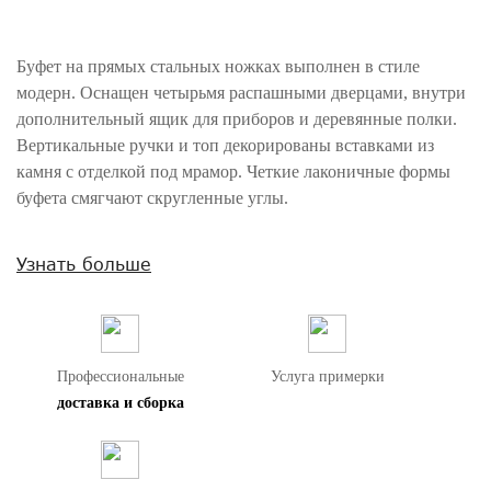
Буфет на прямых стальных ножках выполнен в стиле
модерн. Оснащен четырьмя распашными дверцами, внутри
дополнительный ящик для приборов и деревянные полки.
Вертикальные ручки и топ декорированы вставками из
камня с отделкой под мрамор. Четкие лаконичные формы
буфета смягчают скругленные углы.
Внимание! Цвета предметов на изображениях могут отличаться из-за
Узнать больше
особенностей цветопередачи различных мониторов.
Профессиональные
Услуга примерки
доставка и сборка