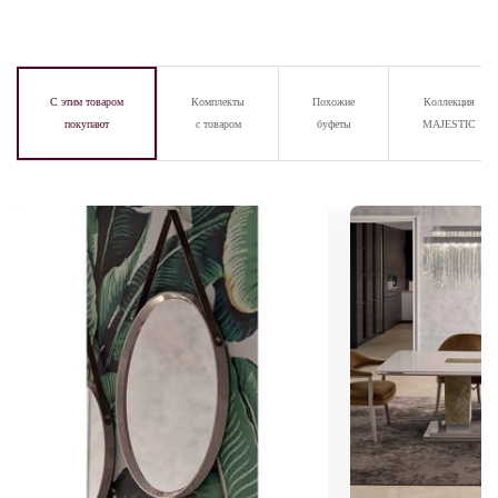
С этим товаром
Комплекты
Похожие
Коллекция
покупают
с товаром
буфеты
MAJESTIC