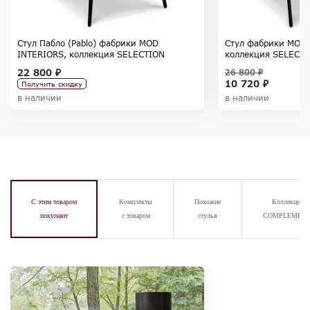
Стул Пабло (Pablo) фабрики MOD
Стул фабрики MOD 
INTERIORS, коллекция SELECTION
коллекция SELECT
22 800 ₽
26 800 ₽
10 720 ₽
Получить скидку
в наличии
в наличии
С этим товаром
Комплекты
Похожие
Коллекция
покупают
с товаром
стулья
COMPLEMENT