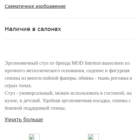
Схематичное изображение
Наличие в салонах
Эргономичный стул от бренда MOD Interiors выполнен из
прочного металлического основания, сидение и фигурная
спинка из многослойной фанеры, обивка - ткань рогожка в
серых тонах.
Стул - универсальный, можно использовать в гостиной, на
кухне, в детской. Удобная эргономичная посадка, спинка с
боковой поддержкой спины.
Ножки окрашены в матовый черный цвет.
Узнать больше
Состав ткани: 100 % полиэстер. Безопасный состав для
людей с аллергией, болеющих астмой и другими
заболеваниями верхних дыхательных путей. Уход за тканью