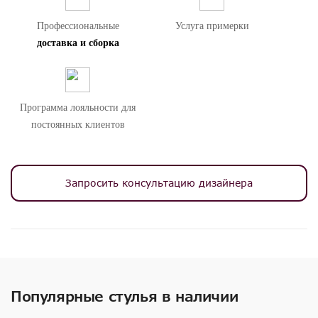
– Беречь от прямых солнечных лучей. Размещать не ближе
Профессиональные
Услуга примерки
40-60 см от источников тепла. Не использовать абразивные
доставка и сборка
средства. Чистка мылом и хлопчатобумажной тканью.
Внимание! Цвета предметов на изображениях могут отличаться из-за
особенностей цветопередачи различных мониторов.
Программа лояльности для
постоянных клиентов
Запросить консультацию дизайнера
Популярные стулья в наличии