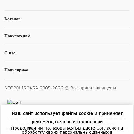
Каталог
Покупателям
О нас
Популярное
NEOPOLISCASA 2005-2026 © Все права защищены
Наш сайт использует файлы cookie и
применяет
Размещенные на сайте цены не являются публичной
офертой (статья 437 ГК РФ) и могут быть изменены в
рекомендательные технологии
любое время без уведомления. Актуальную
Продолжая им пользоваться Вы даете
Согласие
на
информацию о ценах и наличии товара можно узнать у
обработку своих персональных данных в
менеджеров по телефону или в салонах.