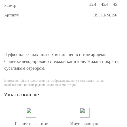
55.4
45.4
45
Размер
Артикул
FB.ST.RM.156
Пуфик на резных ножках выполнен в стиле ар-деко.
Сиденье декорировано стежкой капитоне. Ножки покрыты
сусальным серебром.
Внимание! Цвета предметов на изображениях могут отличаться из-за
особенностей цветопередачи различных мониторов.
Узнать больше
Профессиональные
Услуга примерки