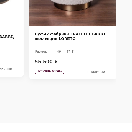
Пуфик фабрики FRATELLI BARRI,
П
BARRI,
коллекция LORETO
к
Размер:
Ра
49
47.5
55 500 ₽
6
аличии
Получить скидку
П
в наличии