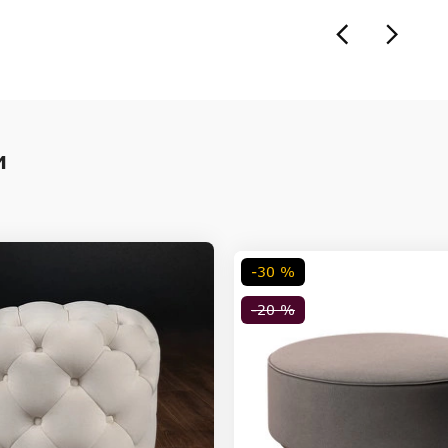
и
-30 %
-20 %