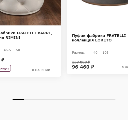
абрики FRATELLI BARRI,
Пуфик фабрики FRATELLI 
ия RIMINI
коллекция LORETO
46.5
50
Размер:
40
103
 ₽
137 800 ₽
96 460 ₽
в н
скидку
в наличии