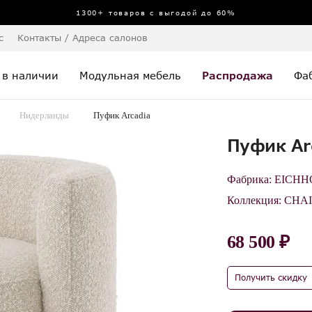
1300+ товаров с выгодой до 60%
с
Контакты / Адреса салонов
 в наличии
Модульная мебель
Распродажа
Фа
Нидерланды
Пуфик Arcadia
Пуфик Ar
Фабрика:
EICHH
Коллекция:
CHAI
68 500 ₽
Получить скидку