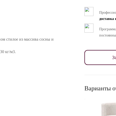
Професси
доставка 
Программа
постоянны
ом стилое из массива сосны и
30 кг/м3.
З
ностей цветопередачи различных мониторов.
Варианты о