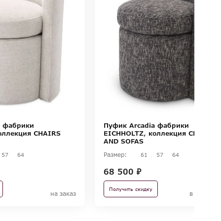
a фабрики
Пуфик Arcadia фабрики
оллекция CHAIRS
EICHHOLTZ, коллекция CHAIRS
AND SOFAS
Размер:
57
64
61
57
64
68 500 ₽
Получить скидку
на заказ
в наличи