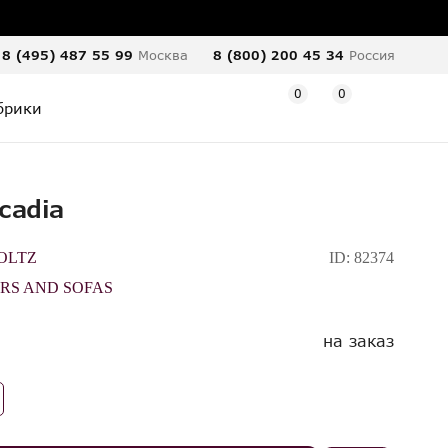
8 (495) 487 55 99
Москва
8 (800) 200 45 34
Россия
0
0
брики
cadia
OLTZ
ID:
82374
RS AND SOFAS
на заказ