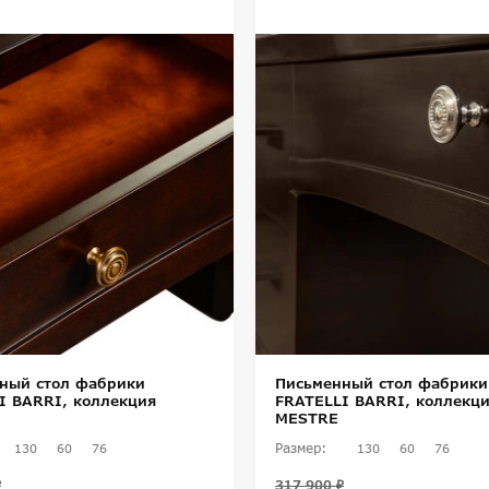
ный стол фабрики
Письменный стол фабрики
I BARRI, коллекция
FRATELLI BARRI, коллекц
MESTRE
Размер:
130
60
76
130
60
76
₽
317 900 ₽