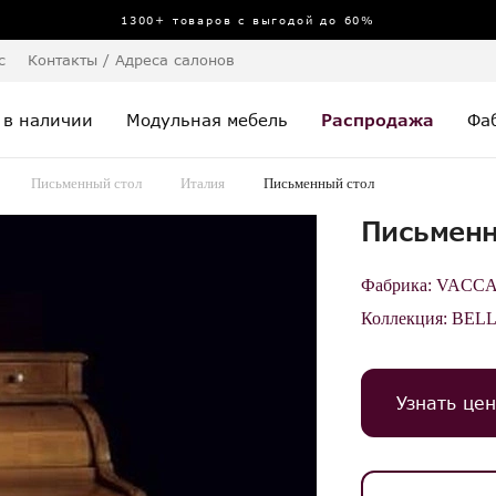
1300+ товаров с выгодой до 60%
с
Контакты / Адреса салонов
 в наличии
Модульная мебель
Распродажа
Фа
Письменный стол
Италия
Письменный стол
Письменн
Фабрика:
VACCA
Коллекция:
BEL
Узнать цен