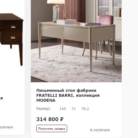
-
-
Письменный стол фабрики
П
FRATELLI BARRI, коллекция
ия
F
MODENA
M
Размер:
145
71
76.2
Ра
314 800 ₽
27
1
аличии
Получить скидку
в наличии