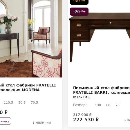
-30 %
-20 %
ый стол фабрики FRATELLI
Письменный стол фабрики
коллекция MODENA
FRATELLI BARRI, коллекц
MESTRE
110.5
50.5
76.5
Размер:
130
60
76
0 ₽
317 900 ₽
222 530 ₽
в н
скидку
в наличии