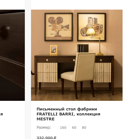
Письменный стол фабрики
П
ия
FRATELLI BARRI, коллекция
F
MESTRE
M
Размер:
Ра
160
60
80
332 900 ₽
27