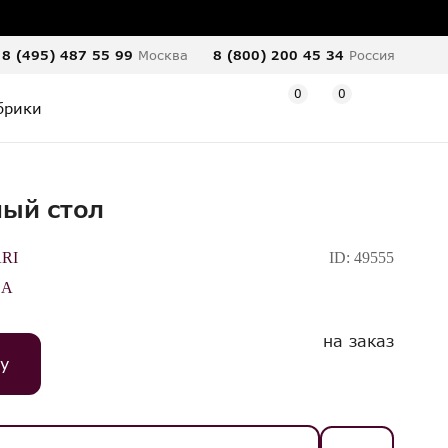
8 (495) 487 55 99
Москва
8 (800) 200 45 34
Россия
0
0
брики
ый стол
RI
ID:
49555
LA
на заказ
у