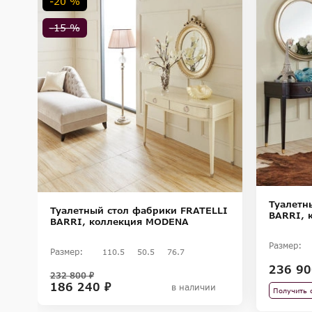
-20 %
-15 %
Туалетн
Туалетный стол фабрики FRATELLI
O
BARRI, 
BARRI, коллекция MODENA
Размер:
Размер:
110.5
50.5
76.7
236 90
232 800 ₽
186 240 ₽
в наличии
Получить 