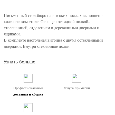
Письменный стол-бюро на высоких ножках выполнен в
классическом стиле. Оснащен откидной полкой-
столешницей, отделением в деревянными дверцами и
ящиками.
В комплекте настольная витрина с двумя остекленными
дверцами. Внутри стеклянные полки.
Внимание! Цвета предметов на изображениях могут отличаться из-за
Узнать больше
особенностей цветопередачи различных мониторов.
Профессиональные
Услуга примерки
доставка и сборка