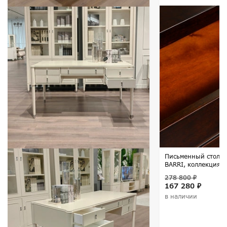
Письменный стол ф
BARRI, коллекция 
278 800 ₽
167 280 ₽
в наличии