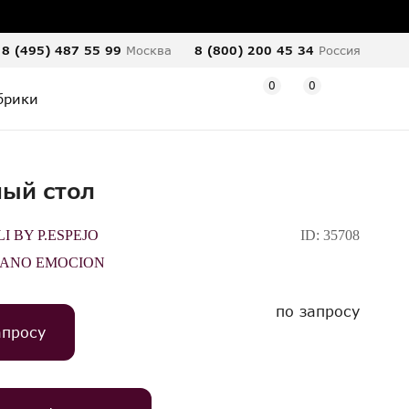
8 (495) 487 55 99
Москва
8 (800) 200 45 34
Россия
0
0
брики
ый стол
 BY P.ESPEJO
ID:
35708
IANO EMOCION
по запросу
апросу