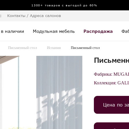
1300+ товаров с выгодой до 60%
с
Контакты / Адреса салонов
 в наличии
Модульная мебель
Распродажа
Фа
Письменный стол
Испания
Письменный стол
Письменн
Фабрика:
MUGALI
Коллекция:
GAL
Цена по з