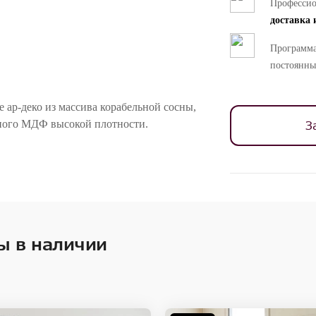
Професси
доставка 
Программа
постоянны
ар-деко из массива корабельной сосны,
нного МДФ высокой плотности.
З
ностей цветопередачи различных мониторов.
ы в наличии