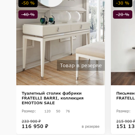
-50 %
-30 %
-40 %
-20 %
Товар в резерве
Туалетный столик фабрики
Письмен
O
FRATELLI BARRI, коллекция
FRATELL
EMOTION SALE
Размер:
Размер:
120
50
76
233 900 ₽
215 900 
116 950 ₽
151 13
в резерве