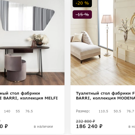
-20 %
-15 %
ный стол фабрики
Туалетный стол фабрики 
I BARRI, коллекция MELFI
BARRI, коллекция MODEN
Размер:
140
55
76.5
110.5
50.5
76.7
₽
232 800 ₽
0 ₽
186 240 ₽
в наличии
в н