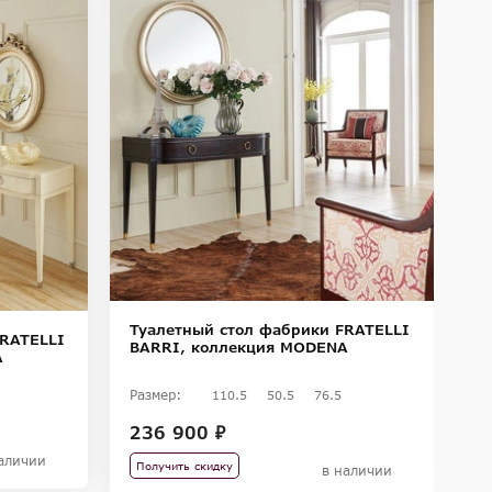
-
-
Туалетный стол фабрики FRATELLI
FRATELLI
П
BARRI, коллекция MODENA
A
F
M
Размер:
110.5
50.5
76.5
Ра
236 900 ₽
31
2
аличии
Получить скидку
в наличии