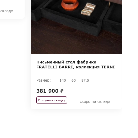
 складе
Письменный стол фабрики
П
FRATELLI BARRI, коллекция TERNI
F
Размер:
140
60
87.5
Ра
381 900 ₽
21
1
Получить скидку
скоро на складе