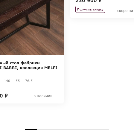
230 900 ₽
Получить скидку
скоро на
ный стол фабрики
I BARRI, коллекция MELFI
140
55
76.5
₽
0 ₽
в наличии