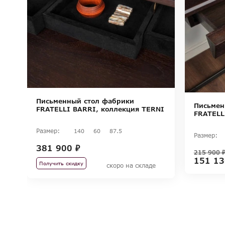
Письменный стол фабрики
Письмен
FRATELLI BARRI, коллекция TERNI
FRATELL
Размер:
140
60
87.5
Размер:
381 900 ₽
215 900 
151 13
Получить скидку
скоро на складе