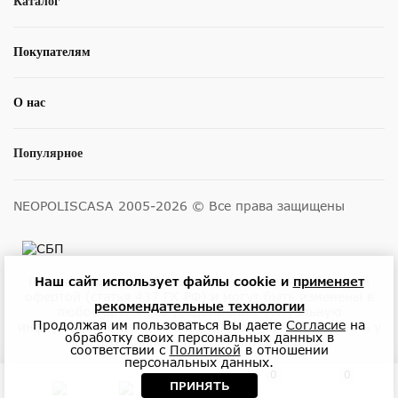
Каталог
Покупателям
О нас
Популярное
NEOPOLISCASA 2005-2026 © Все права защищены
Наш сайт использует файлы cookie и
применяет
Размещенные на сайте цены не являются публичной
офертой (статья 437 ГК РФ) и могут быть изменены в
рекомендательные технологии
любое время без уведомления. Актуальную
Продолжая им пользоваться Вы даете
Согласие
на
информацию о ценах и наличии товара можно узнать у
обработку своих персональных данных в
менеджеров по телефону или в салонах.
соответствии с
Политикой
в отношении
персональных данных.
0
0
ПРИНЯТЬ