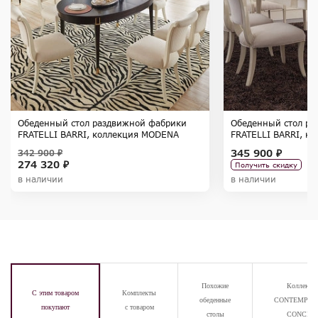
Обеденный стол раздвижной фабрики
Обеденный стол ра
FRATELLI BARRI, коллекция MODENA
FRATELLI BARRI, к
345 900 ₽
342 900 ₽
274 320 ₽
Получить скидку
в наличии
в наличии
Похожие
Коллекци
С этим товаром
Комплекты
обеденные
CONTEMPOR
покупают
с товаром
столы
CONCEP