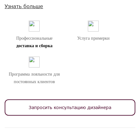
окрашенного металла.
Узнать больше
Толщина столешницы 16мм.
Внимание! Цвета предметов на изображениях могут отличаться из-за
особенностей цветопередачи различных мониторов.
Профессиональные
Услуга примерки
доставка и сборка
Программа лояльности для
постоянных клиентов
Запросить консультацию дизайнера