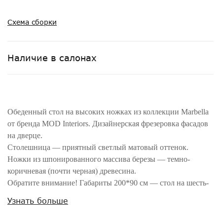
Схема сборки
Наличие в салонах
Обеденный стол на высоких ножках из коллекции Marbella
от бренда MOD Interiors. Дизайнерская фрезеровка фасадов
на дверце.
Столешница — приятный светлый матовый оттенок.
Ножки из шпонированного массива березы — темно-
коричневая (почти черная) древесина.
Обратите внимание! Габариты 200*90 см — стол на шесть-
восемь персон (на фото визуализации интерьера столовой
Узнать больше
— аналогичная модель на четверых).