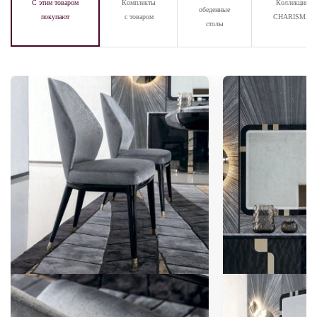
С этим товаром
Комплекты
Коллекция
обеденные
покупают
с товаром
CHARISMA
столы