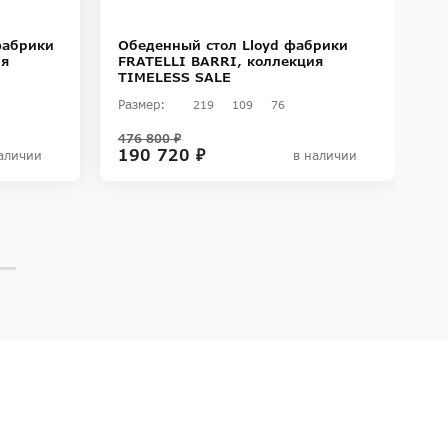
фабрики
Обеденный стол Lloyd фабрики
О
ия
FRATELLI BARRI, коллекция
F
TIMELESS SALE
T
Размер:
Ра
219
109
76
476 800 ₽
71
190 720 ₽
2
аличии
в наличии