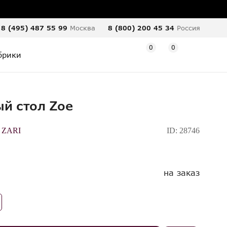
8 (495) 487 55 99
Москва
8 (800) 200 45 34
Россия
0
0
брики
й стол Zoe
 ZARI
ID:
28746
на заказ