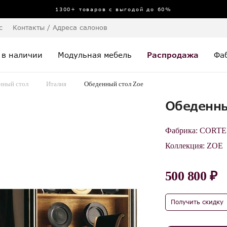
1300+ товаров с выгодой до 60%
с
Контакты / Адреса салонов
 в наличии
Модульная мебель
Распродажа
Фа
нный стол
Италия
Обеденный стол Zoe
Обеденны
Фабрика:
CORTE
Коллекция:
ZOE
500 800 ₽
Получить скидку