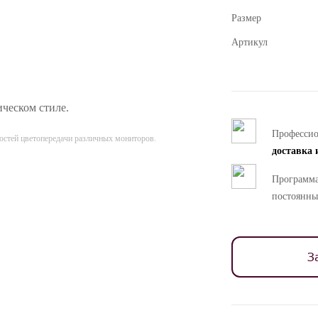
Размер
Артикул
ческом стиле.
Професси
ностей цветопередачи различных мониторов.
доставка 
Программа
постоянны
З