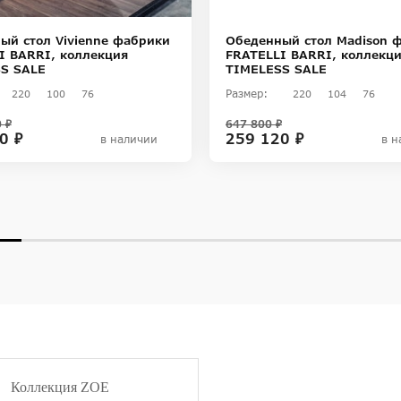
ый стол Vivienne фабрики
Обеденный стол Madison 
I BARRI, коллекция
FRATELLI BARRI, коллекц
S SALE
TIMELESS SALE
Размер:
220
100
76
220
104
76
 ₽
647 800 ₽
0 ₽
259 120 ₽
в наличии
в н
Коллекция ZOE