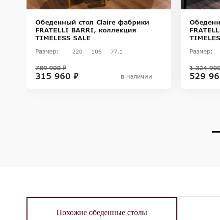
Обеденный стол Claire фабрики
Обеденн
LO
FRATELLI BARRI, коллекция
FRATELL
TIMELESS SALE
TIMELES
Размер:
Размер:
220
106
77.1
789 900 ₽
1 324 900
315 960 ₽
529 96
в наличии
Похожие обеденные столы