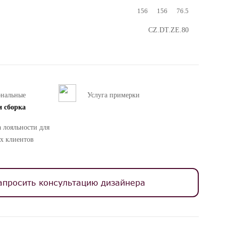
156
156
76.5
CZ.DT.ZE.80
ональные
Услуга примерки
и сборка
 лояльности для
х клиентов
апросить консультацию дизайнера