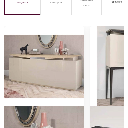
покупают
с товаром
SUNSET
столы