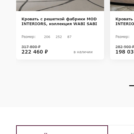
м
Кровать с решеткой фабрики MOD
Кровать
INTERIORS, коллекция WABI SABI
INTERIO
ON
Размер:
Размер:
206
252
87
317 800 ₽
282 900 
222 460 ₽
198 03
в наличии