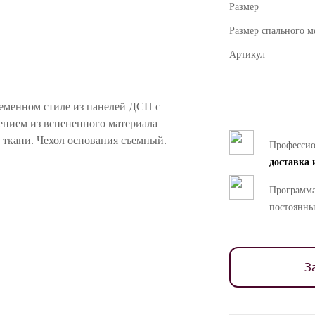
Размер
Размер спального м
Артикул
еменном стиле из панелей ДСП с
ением из вспененного материала
 ткани. Чехол основания съемный.
Професси
доставка 
тся без матраса и без постельных
Программа
постоянны
ностей цветопередачи различных мониторов.
З