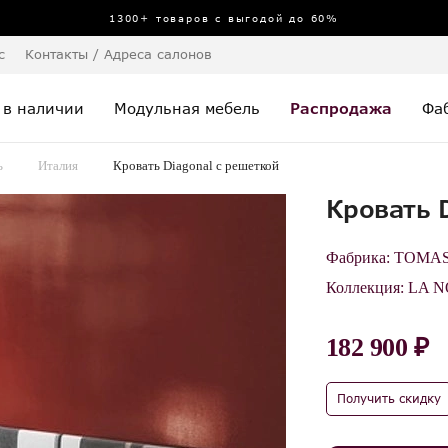
1300+ товаров с выгодой до 60%
с
Контакты / Адреса салонов
 в наличии
Модульная мебель
Распродажа
Фа
ь
Италия
Кровать Diagonal с решеткой
Кровать 
Фабрика:
TOMA
Коллекция:
LA N
182 900 ₽
Получить скидку