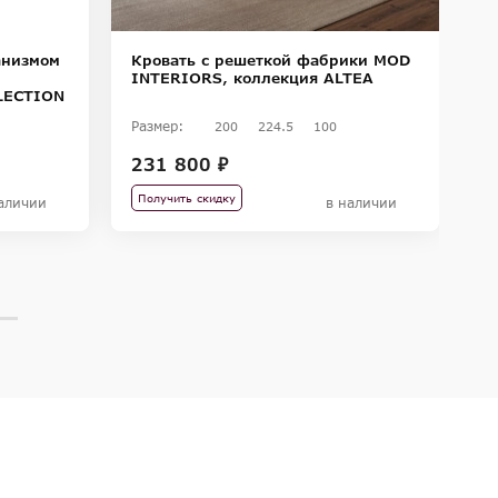
анизмом
Кровать с решеткой фабрики MOD
К
INTERIORS, коллекция ALTEA
I
LECTION
Размер:
Ра
200
224.5
100
231 800 ₽
2
Получить скидку
П
аличии
в наличии