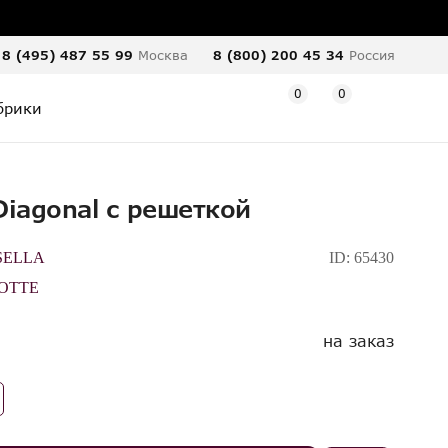
8 (495) 487 55 99
Москва
8 (800) 200 45 34
Россия
0
0
брики
Diagonal с решеткой
SELLA
ID:
65430
OTTE
на заказ