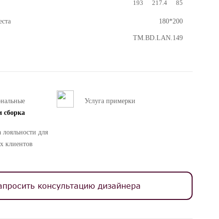
193
217.4
85
еста
180*200
TM.BD.LAN.149
ональные
Услуга примерки
и сборка
 лояльности для
х клиентов
апросить консультацию дизайнера