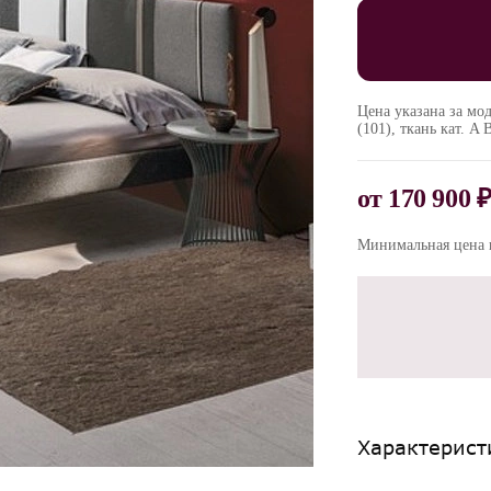
Цена указана за мод
(101), ткань кат. A 
от
170 900 
Минимальная цена п
Характерист