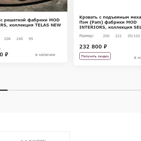
Кровать с подъемным мех
 с решеткой фабрики MOD
Пэм (Pam) фабрики MOD
RS, коллекция TELAS NEW
INTERIORS, коллекция SE
Размер:
200
221
35/102
206
240
95
232 800 ₽
₽
0 ₽
в наличии
Получить скидку
в н