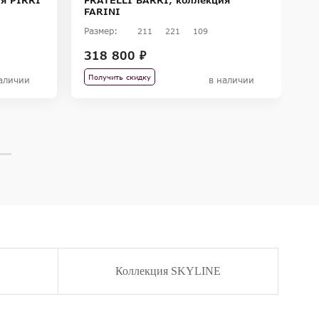
F
FARINI
Размер:
211
221
109
Ра
318 800 ₽
36
2
Получить скидку
аличии
в наличии
Коллекция SKYLINE