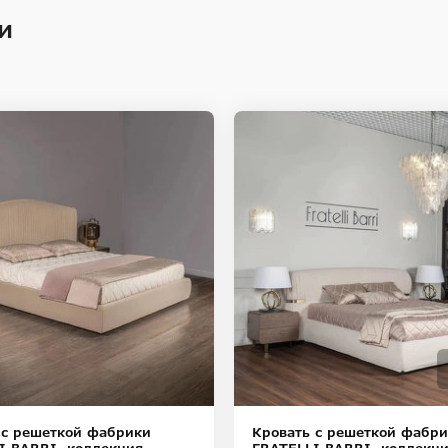
и
 с решеткой фабрики
Кровать с решеткой фабр
I BARRI, коллекция
FRATELLI BARRI, коллекци