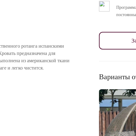
Программа
постоянны
З
ственного ротанга испанскими
ровать предназначена для
выполнена из американской ткани
е и легко чистится.
Варианты о
 спинки. Декоративные подушки в
ранения и декоративные подушки.
 американской ткани Sunbrella в
льянского производства, которая может
ностей цветопередачи различных мониторов.