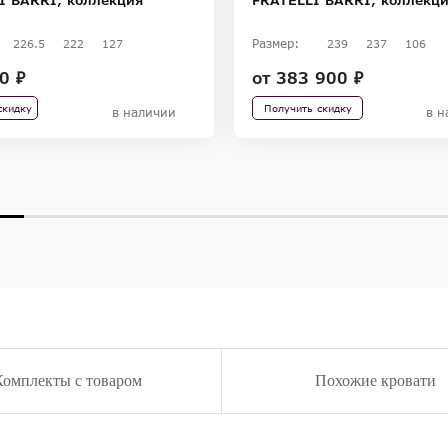
Размер:
226.5
222
127
239
237
106
0 ₽
от
383 900 ₽
скидку
Получить скидку
в наличии
в н
Комплекты с товаром
Похожие кровати