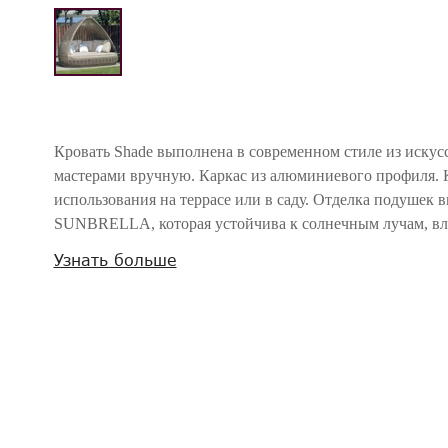
Кровать Shade выполнена в современном стиле из искус
мастерами вручную. Каркас из алюминиевого профиля. К
использования на террасе или в саду. Отделка подушек 
SUNBRELLA, которая устойчива к солнечным лучам, влаг
Купол кровати имеет коническую форму.
Узнать больше
В стандартную комплектацию входит матрас и подушки
стоимость не входят.
Дополнительно можно приобрести съемные чехлы для х
Ткань может меняться. В случае отсутствия у поставщика
производстве мебели может быть использована ткань ита
отличаться по цвету.
Внимание! Цвета предметов на изображениях могут отличаться из-за особен