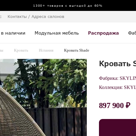
1300+ товаров с выгодой до 60%
с
Контакты / Адреса салонов
 в наличии
Модульная мебель
Распродажа
Фа
пы
Кровать
Испания
Кровать Shade
Кровать 
Фабрика:
SKYLI
Коллекция:
SKYL
897 900 ₽