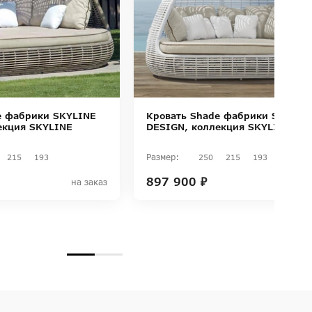
e фабрики SKYLINE
Кровать Shade фабрики SKYLIN
екция SKYLINE
DESIGN, коллекция SKYLINE
Размер:
215
193
250
215
193
897 900 ₽
на заказ
на з