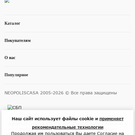
Каталог
Покупателям
О нас
Популярное
NEOPOLISCASA 2005-2026 © Все права защищены
Размещенные на сайте цены не являются публичной
Наш сайт использует файлы cookie и
применяет
офертой (статья 437 ГК РФ) и могут быть изменены в
рекомендательные технологии
любое время без уведомления. Актуальную
Продолжая им пользоваться Вы даете
Согласие
на
информацию о ценах и наличии товара можно узнать у