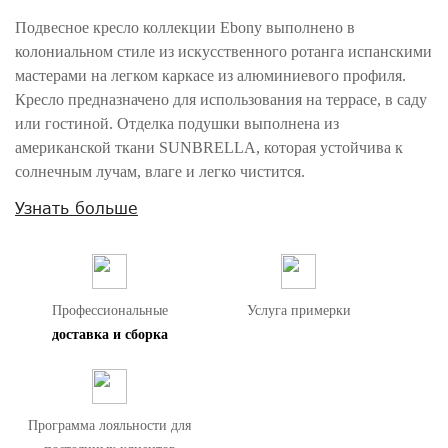
Подвесное кресло коллекции Ebony выполнено в
колониальном стиле из искусственного ротанга испанскими
мастерами на легком каркасе из алюминиевого профиля.
Кресло предназначено для использования на террасе, в саду
или гостиной. Отделка подушки выполнена из
американской ткани SUNBRELLA, которая устойчива к
солнечным лучам, влаге и легко чистится.
В стандартную комплектацию входит подушка для сидения.
Узнать больше
Дополнительно можно приобрести съемные чехлы для
хранения и декоративные подушки.
Ткань может меняться. В случае отсутствия у поставщика
американской ткани Sunbrella в производстве мебели может
Профессиональные
Услуга примерки
быть использована ткань Испанского производства, которая
доставка и сборка
может отличаться по цвету.
Внимание! Цвета предметов на изображениях могут отличаться из-за
особенностей цветопередачи различных мониторов.
Программа лояльности для