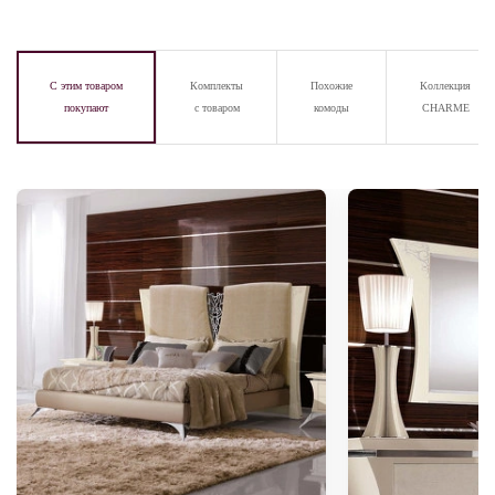
С этим товаром
Комплекты
Похожие
Коллекция
покупают
с товаром
комоды
CHARME