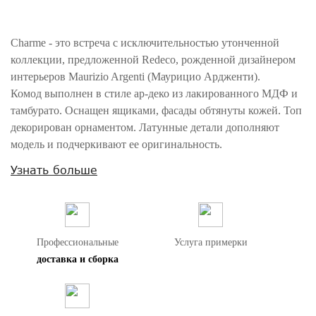
Charme - это встреча с исключительностью утонченной
коллекции, предложенной Redeco, рожденной дизайнером
интерьеров Maurizio Argenti (Маурицио Ардженти).
Комод выполнен в стиле ар-деко из лакированного МДФ и
тамбурато. Оснащен ящиками, фасады обтянуты кожей. Топ
декорирован орнаментом. Латунные детали дополняют
модель и подчеркивают ее оригинальность.
Узнать больше
Внимание! Цвета предметов на изображениях могут отличаться из-за
особенностей цветопередачи различных мониторов.
Профессиональные
Услуга примерки
доставка и сборка