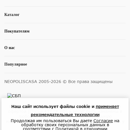
Каталог
Покупателям
О нас
Популярное
NEOPOLISCASA 2005-2026 © Все права защищены
Размещенные на сайте цены не являются публичной
Наш сайт использует файлы cookie и
применяет
офертой (статья 437 ГК РФ) и могут быть изменены в
рекомендательные технологии
любое время без уведомления. Актуальную
Продолжая им пользоваться Вы даете
Согласие
на
информацию о ценах и наличии товара можно узнать у
обработку своих персональных данных в
менеджеров по телефону или в салонах.
соответствии с
Политикой
в отношении