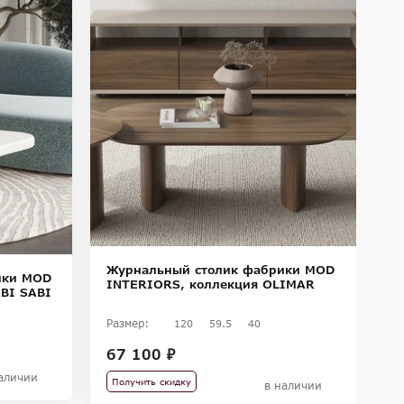
Журнальный столик фабрики MOD
Ж
ики MOD
INTERIORS, коллекция OLIMAR
I
BI SABI
Размер:
Ра
120
59.5
40
67 100 ₽
8
аличии
Получить скидку
П
в наличии