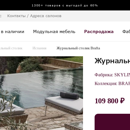
1300+ товаров с выгодой до 60%
с
Контакты / Адреса салонов
 в наличии
Модульная мебель
Распродажа
Фа
льный столик
Испания
Журнальный столик Brafta
Журнальн
Фабрика:
SKYLI
Коллекция:
BRA
109 800 ₽