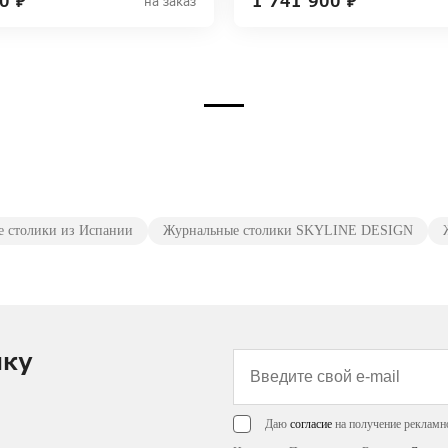
0 ₽
1 741 900 ₽
на заказ
 столики из Испании
Журнальные столики SKYLINE DESIGN
лку
Даю
согласие
на получение рекламн