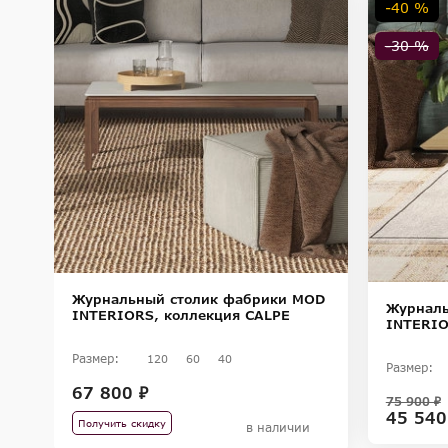
-40 %
-30 %
OD
Журнальный столик фабрики MOD
Журналь
by
INTERIORS, коллекция CALPE
INTERIO
Размер:
120
60
40
Размер:
67 800 ₽
75 900 ₽
45 540
Получить скидку
в наличии