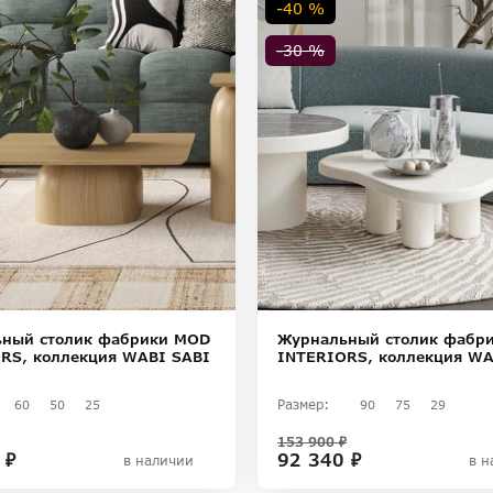
-40 %
-30 %
ный столик фабрики MOD
Журнальный столик фабр
RS, коллекция WABI SABI
INTERIORS, коллекция WA
Размер:
60
50
25
90
75
29
153 900 ₽
 ₽
92 340 ₽
в наличии
в н