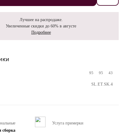
Лучшее на распродаже.
Увеличенные скидки до 60% в августе
Подробнее
ики
95
95
43
SL.ET.SK.4
ональные
Услуга примерки
и сборка