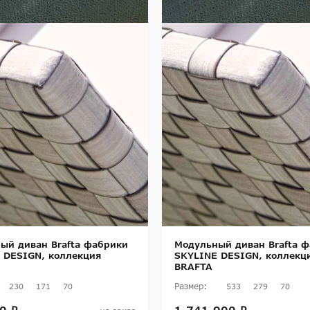
ый диван Brafta фабрики
Модульный диван Brafta 
 DESIGN, коллекция
SKYLINE DESIGN, коллекц
BRAFTA
Размер:
230
171
70
533
279
70