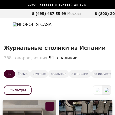
1300+ товаров с выгодой до 60%
8 (495) 487 55 99
Москва
8 (800) 20
Журнальные столики из Испании
368 товаров, из них
54 в наличии
ВСЕ
белые
круглые
овальные
с ящиками
из искусстве
Фильтры