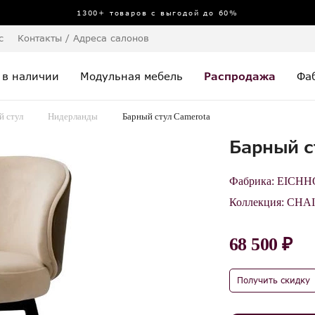
1300+ товаров с выгодой до 60%
с
Контакты / Адреса салонов
 в наличии
Модульная мебель
Распродажа
Фа
й стул
Нидерланды
Барный стул Camerota
Барный с
Фабрика:
EICHH
Коллекция:
CHAI
68 500 ₽
Получить скидку