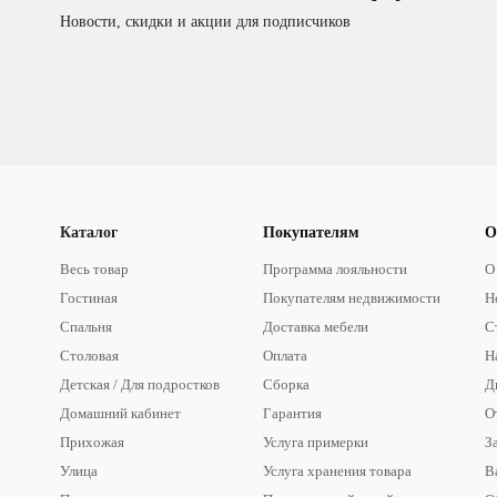
Новости, скидки и акции для подписчиков
Каталог
Покупателям
О
Весь товар
Программа лояльности
О
Гостиная
Покупателям недвижимости
Н
Спальня
Доставка мебели
С
Столовая
Оплата
Н
Детская / Для подростков
Сборка
Д
Домашний кабинет
Гарантия
О
Прихожая
Услуга примерки
З
Улица
Услуга хранения товара
В