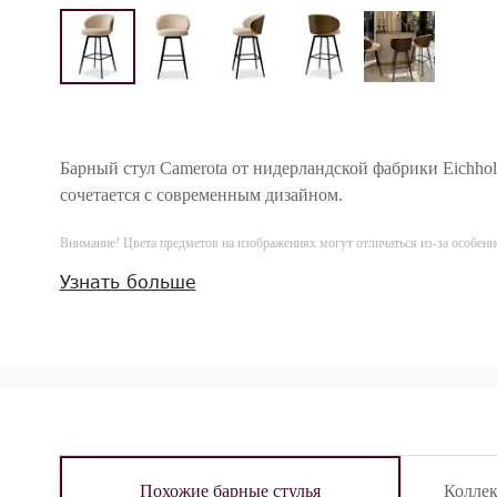
Барный стул Camerota от нидерландской фабрики Eichholt
сочетается с современным дизайном.
Внимание! Цвета предметов на изображениях могут отличаться из-за особен
Узнать больше
Похожие барные стулья
Колле