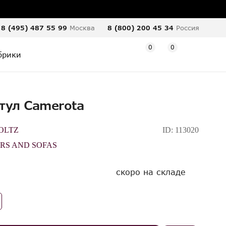
8 (495) 487 55 99
Москва
8 (800) 200 45 34
Россия
0
0
брики
тул Camerota
OLTZ
ID:
113020
RS AND SOFAS
скоро на складе