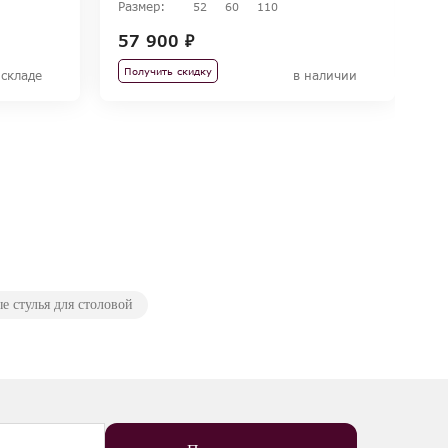
Размер:
Ра
52
60
110
57 900 ₽
5
Получить скидку
П
 складе
в наличии
е стулья для столовой