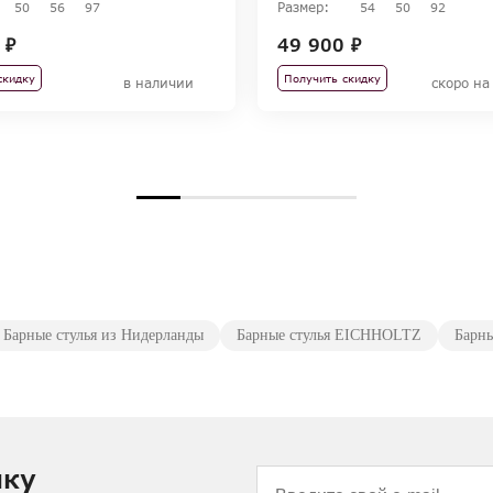
Размер:
50
56
97
54
50
92
 ₽
49 900 ₽
скидку
Получить скидку
в наличии
скоро на
Барные стулья из Нидерланды
Барные стулья EICHHOLTZ
Барны
лку