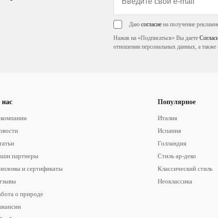
Даю
согласие
на получение рекламн
Нажав на «Подписаться» Вы даете
Соглас
отношении персональных данных, а также 
 нас
Популярное
 компании
Италия
овости
Испания
татьи
Голландия
аши партнеры
Стиль ар-деко
ипломы и сертификаты
Классический стиль
тзывы
Неоклассика
абота о природе
акансии