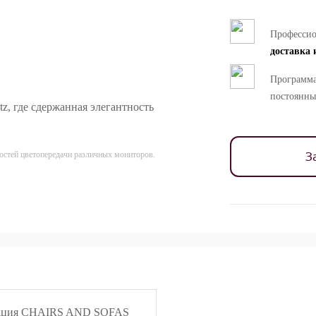
Професси
доставка 
Программа
постоянны
z, где сдержанная элегантность
З
ностей цветопередачи различных мониторов.
кция CHAIRS AND SOFAS