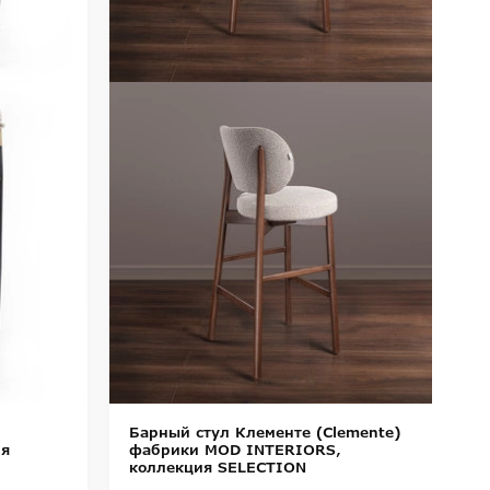
Барный стул Клементе (Clemente)
П
ия
фабрики MOD INTERIORS,
(
коллекция SELECTION
I