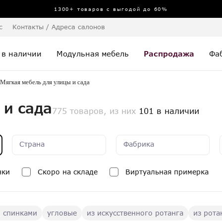
1300+ товаров с выгодой до 60%
с
Контакты / Адреса салонов
 в наличии
Модульная мебель
Распродажа
Фа
Мягкая мебель для улицы и сада
 и сада
775 товаров, из них
101 в наличии
Страна
Фабрика
нки
Скоро на складе
Виртуальная примерка
о спинками
угловые
из искусственного ротанга
из рота