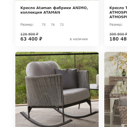
Кресло Ataman фабрики ANIMO,
Кресло 
коллекция ATAMAN
ATMOSPH
ATMOSP
Размер:
Размер:
75
76
72
126 800 ₽
300 800 
63 400 ₽
180 48
в наличии