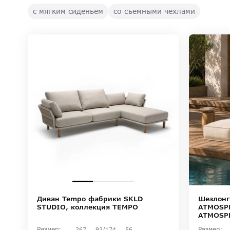
с мягким сиденьем
со съемными чехлами
Диван Tempo фабрики SKLD
Шезлонг
STUDIO, коллекция TEMPO
ATMOSPH
ATMOSP
Размер:
Размер:
267
93/174
56