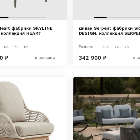
Heart фабрики SKYLINE
Диван Serpent фабрики S
 коллекция HEART
DESIGN, коллекция SERPE
Размер:
68
72
66
207
74
78
0 ₽
342 900 ₽
в наличии
в н