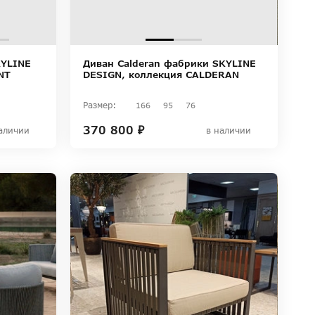
KYLINE
Диван Calderan фабрики SKYLINE
NT
DESIGN, коллекция CALDERAN
Размер:
166
95
76
370 800 ₽
аличии
в наличии