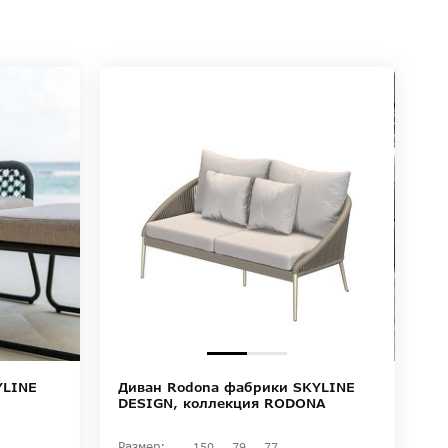
Диван Rodona фабрики SKYLINE
YLINE
DESIGN, коллекция RODONA
Размер:
150
79
77