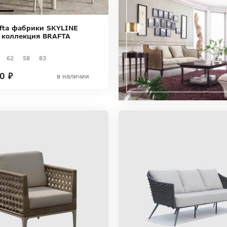
afta фабрики SKYLINE
 коллекция BRAFTA
62
58
83
0 ₽
в наличии