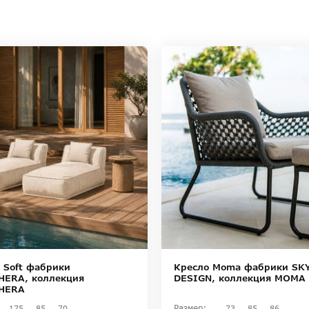
 Soft фабрики
Кресло Moma фабрики SK
ERA, коллекция
DESIGN, коллекция MOMA
HERA
Размер:
175
85
70
73
85
86