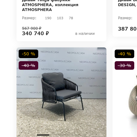
ATMOSPHERA, коллекция
DESIGN,
ATMOSPHERA
Размер:
Размер:
190
103
78
387 80
567 900 ₽
340 740 ₽
в наличии
-50 %
-40 %
-40 %
-30 %