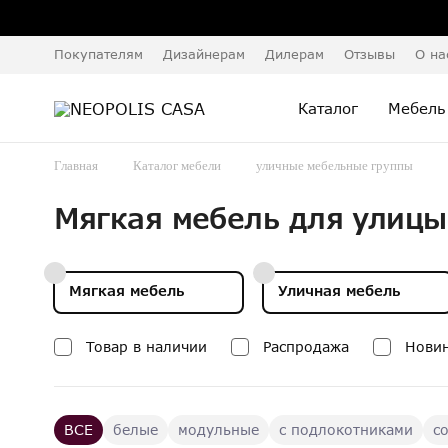
Покупателям
Дизайнерам
Дилерам
Отзывы
О на
Каталог
Мебель
Главная
Каталог мебели
уличные мебельные группы
Мягкая мебель для улицы
Мягкая мебель
Уличная мебель
Товар в наличии
Распродажа
Нови
ВСЕ
белые
модульные
с подлокотниками
с