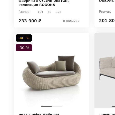
DESIGN,
фабрики SKYLINE DESIGN,
коллекция RODONA
Размер:
Размер:
104
80
128
201 80
233 900 ₽
в наличии
-40 %
-30 %
Диван Twiga фабрики
Диван B