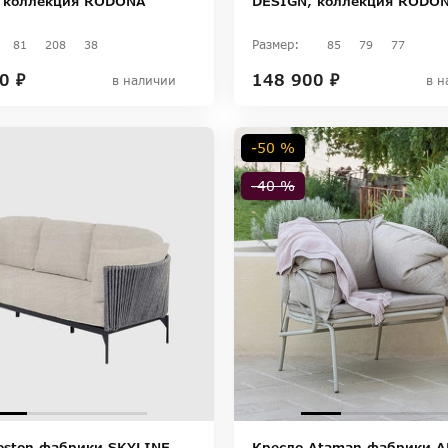
 коллекция RODONA
DESIGN, коллекция RODO
Размер:
81
208
38
85
79
77
0 ₽
148 900 ₽
в наличии
в н
-50 %
-40 %
oston фабрики SKYLINE
Кресло Ataman фабрики 