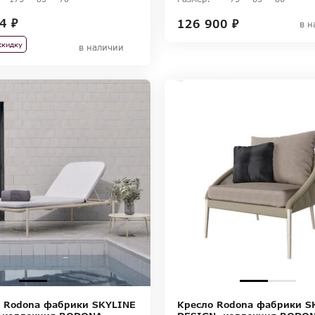
4 ₽
126 900 ₽
в н
скидку
в наличии
 Rodona фабрики SKYLINE
Кресло Rodona фабрики S