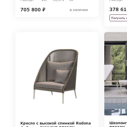
378 61
705 800 ₽
в наличии
Получить 
Шезлонг
Кресло с высокой спинкой Rodona