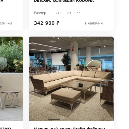
NA
DESIGN, коллекция RODONA
Размер:
215
79
77
342 900 ₽
аличии
в наличии
ANIMO,
Модульный диван Brafta фабрики