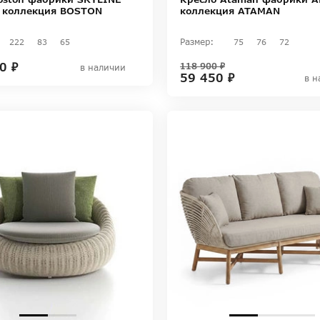
 коллекция BOSTON
коллекция ATAMAN
Размер:
222
83
65
75
76
72
0 ₽
118 900 ₽
в наличии
59 450 ₽
в н