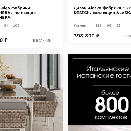
Twiga фабрики
Диван Alaska фабрики SK
ERA, коллекция
DESIGN, коллекция ALASK
HERA
Размер:
64
103
198
86
82
398 800 ₽
₽
в н
0 ₽
в наличии