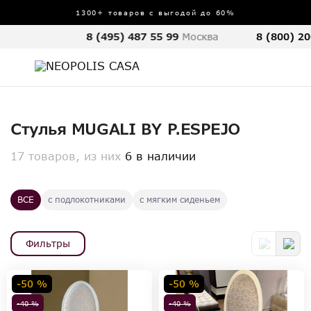
1300+ товаров с выгодой до 60%
8 (495) 487 55 99
Москва
8 (800) 20
Стулья MUGALI BY P.ESPEJO
17 товаров, из них
6 в наличии
ВСЕ
с подлокотниками
с мягким сиденьем
Фильтры
-50 %
-50 %
-40 %
-40 %