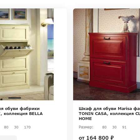
я обуви фабрики
Шкаф для обуви Marisa ф
, коллекция BELLA
TONIN CASA, коллекция C
HOME
Размер:
80
30
170
80
30
91
от
164 800 ₽