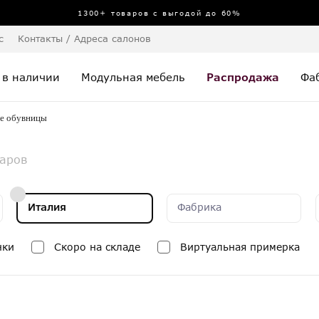
1300+ товаров с выгодой до 60%
с
Контакты / Адреса салонов
 в наличии
Модульная мебель
Распродажа
Фа
е обувницы
варов
Италия
Фабрика
нки
Скоро на складе
Виртуальная примерка