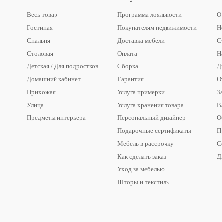
Весь товар
Программа лояльности
О
Гостиная
Покупателям недвижимости
Н
Спальня
Доставка мебели
С
Столовая
Оплата
Н
Детская / Для подростков
Сборка
Д
Домашний кабинет
Гарантия
О
Прихожая
Услуга примерки
З
Улица
Услуга хранения товара
В
Предметы интерьера
Персональный дизайнер
О
Подарочные сертификаты
П
Мебель в рассрочку
С
Как сделать заказ
Д
Уход за мебелью
Шторы и текстиль