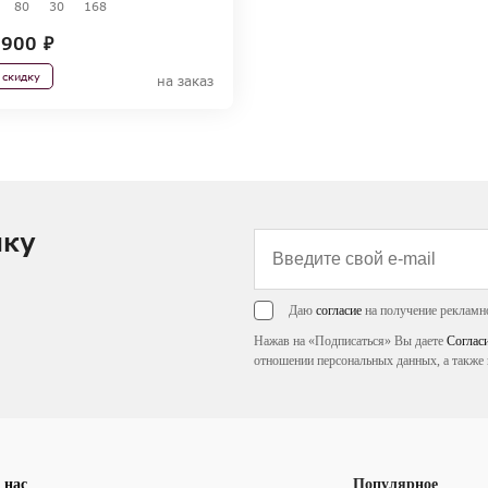
80
30
168
900 ₽
 скидку
на заказ
лку
Даю
согласие
на получение рекламн
Нажав на «Подписаться» Вы даете
Соглас
отношении персональных данных, а также 
 нас
Популярное