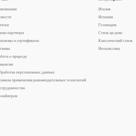
 компании
Италия
овости
Испания
татьи
Голландия
аши партнеры
Стиль ар-деко
ипломы и сертификаты
Классический стиль
тзывы
Неоклассика
абота о природе
акансии
бработка персональных данных
равила применения рекомендательных технологий
отрудничество
изайнерам