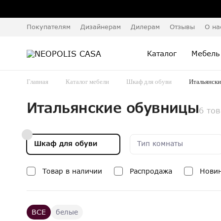
Покупателям
Дизайнерам
Дилерам
Отзывы
О на
Каталог
Мебель
Главная
Каталог мебели
Шкаф для обуви
Итальянски
Итальянские обувницы
6 то
Шкаф для обуви
Тип комнаты
Товар в наличии
Распродажа
Нови
ВСЕ
белые