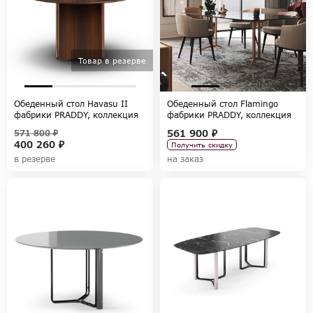
Товар в резерве
Обеденный стол Havasu II
Обеденный стол Flamingo
фабрики PRADDY, коллекция
фабрики PRADDY, коллекция
NATUR
NATUR
561 900 ₽
571 800 ₽
400 260 ₽
Получить скидку
в резерве
на заказ