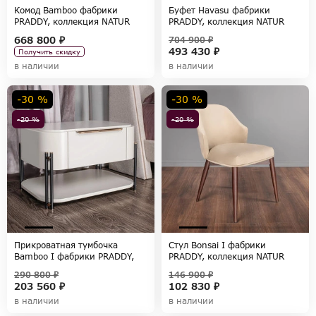
Комод Bamboo фабрики
Буфет Havasu фабрики
PRADDY, коллекция NATUR
PRADDY, коллекция NATUR
668 800 ₽
704 900 ₽
493 430 ₽
Получить скидку
в наличии
в наличии
-30 %
-30 %
-20 %
-20 %
Прикроватная тумбочка
Стул Bonsai I фабрики
Bamboo I фабрики PRADDY,
PRADDY, коллекция NATUR
коллекция NATUR
290 800 ₽
146 900 ₽
203 560 ₽
102 830 ₽
в наличии
в наличии