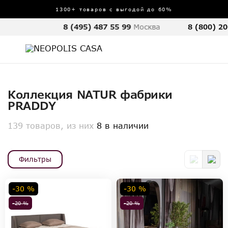
1300+ товаров с выгодой до 60%
8 (495) 487 55 99
Москва
8 (800) 20
Коллекция NATUR фабрики
PRADDY
139 товаров, из них
8 в наличии
Фильтры
-30 %
-30 %
-20 %
-20 %