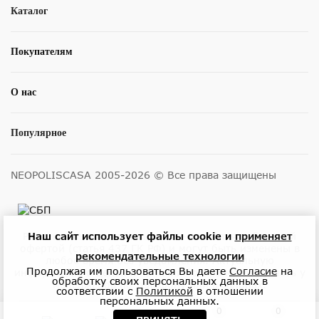
Каталог
Покупателям
О нас
Популярное
NEOPOLISCASA 2005-2026 © Все права защищены
Размещенные на сайте цены не являются публичной
Наш сайт использует файлы cookie и
применяет
офертой (статья 437 ГК РФ) и могут быть изменены в
рекомендательные технологии
любое время без уведомления. Актуальную
Продолжая им пользоваться Вы даете
Согласие
на
информацию о ценах и наличии товара можно узнать у
обработку своих персональных данных в
менеджеров по телефону или в салонах.
соответствии с
Политикой
в отношении
персональных данных.
0
0