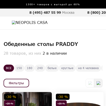
1300+ товаров с выгодой до 60%
8 (495) 487 55 99
Москва
8 (800) 20
Обеденные столы PRADDY
28 товаров, из них
2 в наличии
ВСЕ
150
180
240
белые
круглые
на 4 человека
о
Фильтры
-30 %
-30 %
-20 %
-20 %