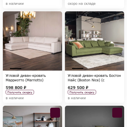
в наличии
скоро на складе
Угловой диван-кровать
Угловой диван-кровать Бостон
Марриотто (Marriotto)
Найс (Boston Nice) (c
фабрики FRATELLI BARRI,
оттоманкой) фабрики MOD
598 800 ₽
629 500 ₽
коллекция SELECTION
INTERIORS, коллекция
Получить скидку
Получить скидку
SELECTION
в наличии
в наличии