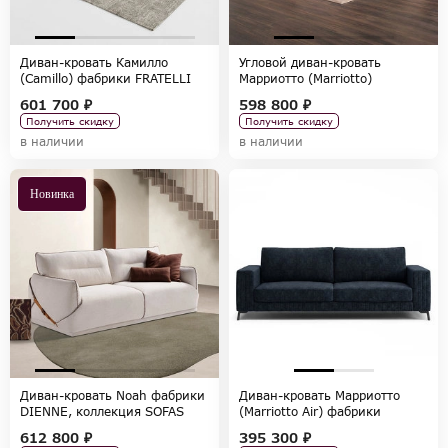
Диван-кровать Камилло
Угловой диван-кровать
(Camillo) фабрики FRATELLI
Марриотто (Marriotto)
BARRI, коллекция SELECTION
фабрики FRATELLI BARRI,
601 700 ₽
598 800 ₽
коллекция SELECTION
Получить скидку
Получить скидку
в наличии
в наличии
Новинка
Диван-кровать Noah фабрики
Диван-кровать Марриотто
DIENNE, коллекция SOFAS
(Marriotto Air) фабрики
FRATELLI BARRI, коллекция
612 800 ₽
395 300 ₽
SELECTION