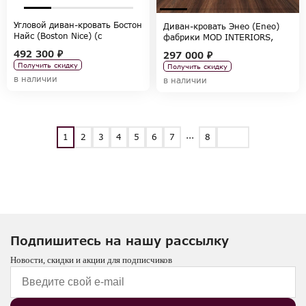
Угловой диван-кровать Бостон
Диван-кровать Энео (Eneo)
Найс (Boston Nice) (c
фабрики MOD INTERIORS,
оттоманкой) фабрики MOD
коллекция SELECTION
492 300 ₽
297 000 ₽
INTERIORS, коллекция
Получить скидку
Получить скидку
SELECTION
в наличии
в наличии
...
1
2
3
4
5
6
7
8
Подпишитесь на нашу рассылку
Новости, скидки и акции для подписчиков