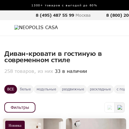
1300+ товаров с выгодой до 60%
8 (495) 487 55 99
Москва
8 (800) 20
Диван-кровати в гостиную в
современном стиле
258 товаров, из них
33 в наличии
ВСЕ
белые
модульные
раздвижные
раскладные
с подл
Фильтры
Новинка