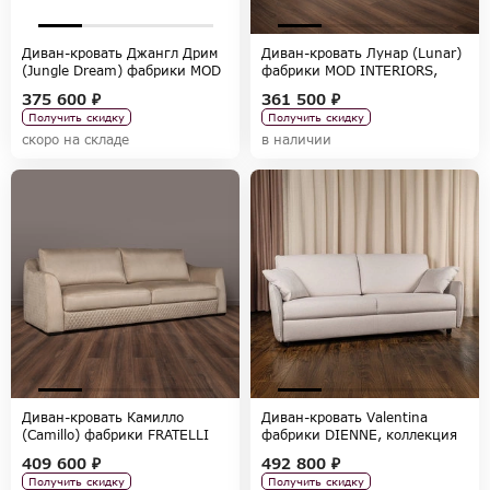
Диван-кровать Джангл Дрим
Диван-кровать Лунар (Lunar)
(Jungle Dream) фабрики MOD
фабрики MOD INTERIORS,
INTERIORS, коллекция
коллекция SELECTION
375 600 ₽
361 500 ₽
SELECTION
Получить скидку
Получить скидку
скоро на складе
в наличии
Диван-кровать Камилло
Диван-кровать Valentina
(Camillo) фабрики FRATELLI
фабрики DIENNE, коллекция
BARRI, коллекция SELECTION
SOFAS
409 600 ₽
492 800 ₽
Получить скидку
Получить скидку