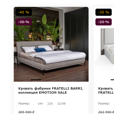
-40 %
-30 %
-30 %
-20 %
Кровать фабрики FRATELLI BARRI,
Кровать
коллекция EMOTION SALE
FRATELL
Размер:
Размер:
194
226
32/98
305 900 ₽
262 900 