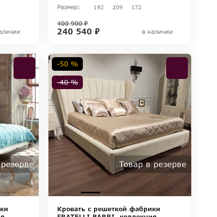
Размер:
192
209
172
400 900 ₽
240 540 ₽
аличии
в наличии
-50 %
-40 %
 резерве
Товар в резерве
ики
Кровать с решеткой фабрики
ия
FRATELLI BARRI, коллекция