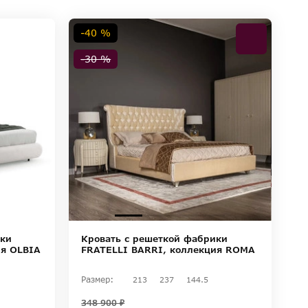
-40 %
-30 %
ики
Кровать с решеткой фабрики
ия OLBIA
FRATELLI BARRI, коллекция ROMA
Размер:
213
237
144.5
348 900 ₽