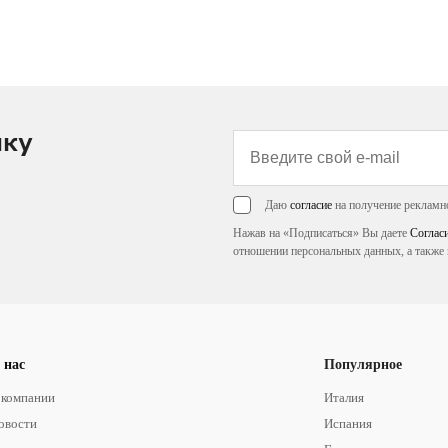
лку
Даю
согласие
на получение рекламн
Нажав на «Подписаться» Вы даете
Соглас
отношении персональных данных, а также 
 нас
Популярное
 компании
Италия
овости
Испания