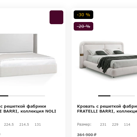
-30 %
-20 %
 с решеткой фабрики
Кровать с решеткой фабр
I BARRI, коллекция NOLI
FRATELLI BARRI, коллекц
Размер:
224.5
214.5
131
231
229
114
₽
364 900 ₽