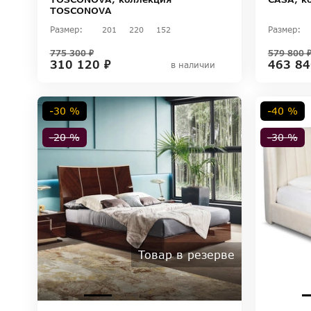
TOSCONOVA
Размер:
Размер:
201
220
152
775 300 ₽
579 800 
310 120 ₽
463 84
в наличии
-30 %
-40 %
-20 %
-30 %
Товар в резерве