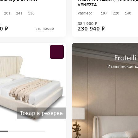
VENEZIA
Размер:
201
241
110
197
220
140
₽
384 900 ₽
0 ₽
230 940 ₽
в наличии
Товар в резерве