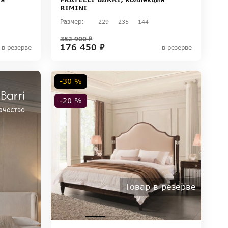
RIMINI
Размер:
229
235
144
352 900 ₽
176 450 ₽
в резерве
в резерве
-30 %
-20 %
Товар в резерве