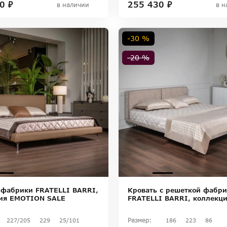
0 ₽
255 430 ₽
в наличии
в н
-30 %
-20 %
 фабрики FRATELLI BARRI,
Кровать с решеткой фабр
ия EMOTION SALE
FRATELLI BARRI, коллекц
Размер:
227/205
229
25/101
186
223
86