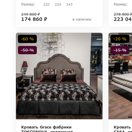
Размер:
Размер:
220
224
143
249 800 ₽
278 800 
174 860 ₽
223 04
в наличии
-60 %
-20 %
-50 %
-15 %
Кровать Grace фабрики
Кровать
TOSCONOVA, коллекция
CASA, к