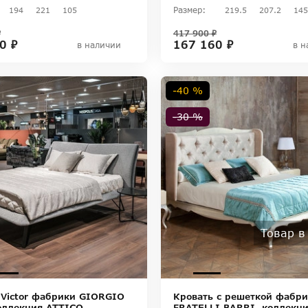
Размер:
194
221
105
219.5
207.2
145
₽
417 900 ₽
0 ₽
167 160 ₽
в наличии
в н
-40 %
-30 %
Товар в
 Victor фабрики GIORGIO
Кровать с решеткой фабр
оллекция ATTICO
FRATELLI BARRI, коллекц