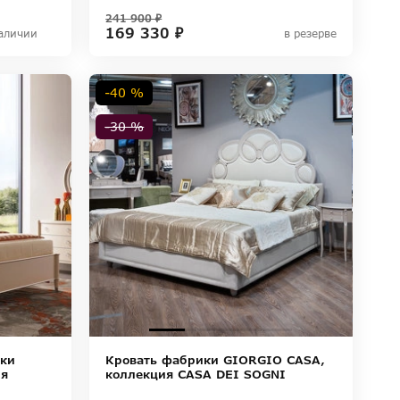
241 900 ₽
169 330 ₽
аличии
в резерве
-40 %
-30 %
ики
Кровать фабрики GIORGIO CASA,
ия
коллекция CASA DEI SOGNI