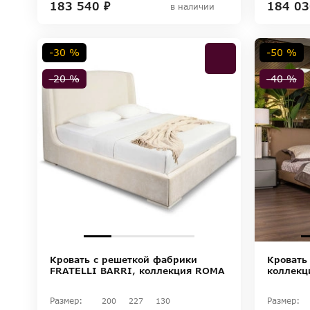
183 540 ₽
184 03
в наличии
-30 %
-50 %
-20 %
-40 %
Кровать с решеткой фабрики
Кровать
FRATELLI BARRI, коллекция ROMA
коллекц
Размер:
Размер:
200
227
130