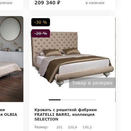
209 340 ₽
аличии
в наличии
-30 %
-20 %
Товар в резерве
ики
Кровать с решеткой фабрики
ия OLBIA
FRATELLI BARRI, коллекция
SELECTION
Размер:
201
220,6
150,2