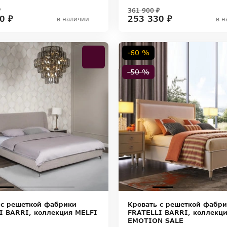
₽
361 900 ₽
0 ₽
253 330 ₽
в наличии
в н
-60 %
-50 %
 с решеткой фабрики
Кровать с решеткой фабр
I BARRI, коллекция MELFI
FRATELLI BARRI, коллекц
EMOTION SALE