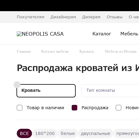
Покупателям
Дизайнерам
Дилерам
Отзывы
О на
Каталог
Мебель
Главная
Каталог мебели
Кровать
Мебель из Италии
Распродажа кроватей из 
Кровать
Тип комнаты
Товар в наличии
Распродажа
Нови
ВСЕ
180*200
белые
двуспальные
прямоуго