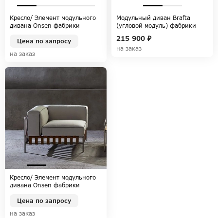
Кресло/ Элемент модульного
Модульный диван Brafta
дивана Onsen фабрики
(угловой модуль) фабрики
GANDIA BLASCO, коллекция
SKYLINE DESIGN, коллекция
215 900 ₽
ONSEN
Цена по запросу
BRAFTA
на заказ
на заказ
Кресло/ Элемент модульного
дивана Onsen фабрики
GANDIA BLASCO, коллекция
ONSEN
Цена по запросу
на заказ