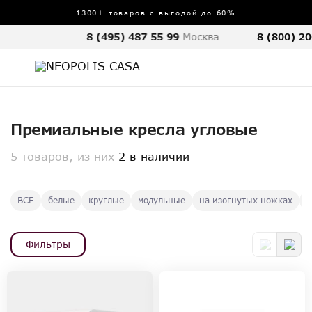
1300+ товаров с выгодой до 60%
8 (495) 487 55 99
Москва
8 (800) 20
Премиальные кресла угловые
5 товаров, из них
2 в наличии
ВСЕ
белые
круглые
модульные
на изогнутых ножках
р
Фильтры