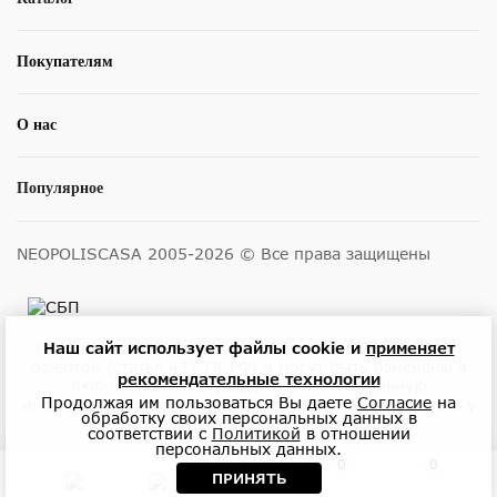
Покупателям
О нас
Популярное
NEOPOLISCASA 2005-2026 © Все права защищены
Наш сайт использует файлы cookie и
применяет
Размещенные на сайте цены не являются публичной
офертой (статья 437 ГК РФ) и могут быть изменены в
рекомендательные технологии
любое время без уведомления. Актуальную
Продолжая им пользоваться Вы даете
Согласие
на
информацию о ценах и наличии товара можно узнать у
обработку своих персональных данных в
менеджеров по телефону или в салонах.
соответствии с
Политикой
в отношении
персональных данных.
0
0
ПРИНЯТЬ