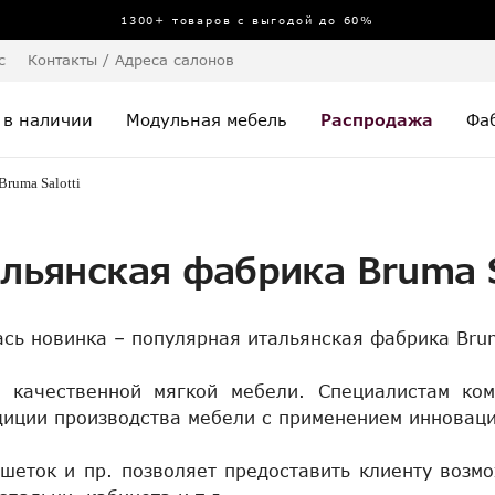
1300+ товаров с выгодой до 60%
с
Контакты / Адреса салонов
 в наличии
Модульная мебель
Распродажа
Фа
Bruma Salotti
альянская фабрика Bruma S
сь новинка – популярная итальянская фабрика Bruma
е качественной мягкой мебели. Специалистам ком
диции производства мебели с применением инновац
шеток и пр. позволяет предоставить клиенту возмо