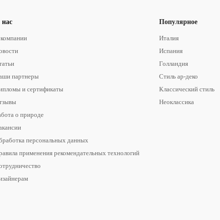
 нас
Популярное
 компании
Италия
овости
Испания
татьи
Голландия
аши партнеры
Стиль ар-деко
ипломы и сертификаты
Классический стиль
тзывы
Неоклассика
абота о природе
акансии
бработка персональных данных
равила применения рекомендательных технологий
отрудничество
изайнерам