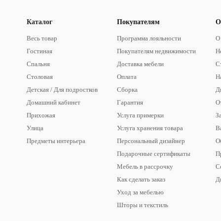
Каталог
Покупателям
О
Весь товар
Программа лояльности
О
Гостиная
Покупателям недвижимости
Н
Спальня
Доставка мебели
С
Столовая
Оплата
Н
Детская / Для подростков
Сборка
Д
Домашний кабинет
Гарантия
О
Прихожая
Услуга примерки
З
Улица
Услуга хранения товара
В
Предметы интерьера
Персональный дизайнер
О
Подарочные сертификаты
П
Мебель в рассрочку
С
Как сделать заказ
Д
Уход за мебелью
Шторы и текстиль