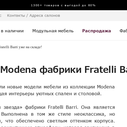
1300+ товаров с выгодой до 60%
с
Контакты / Адреса салонов
 в наличии
Модульная мебель
Распродажа
Фа
telli Barri уже на складе!
odena фабрики Fratelli Ba
или новые модели мебели из коллекции Modena
ющая интерьеры уютных спален и столовой.
звезда» фабрики Fratelli Barri. Она является
 Выполнена в том же стиле неоклассика, но
, что обеспечено светлым оттенком корпуса.