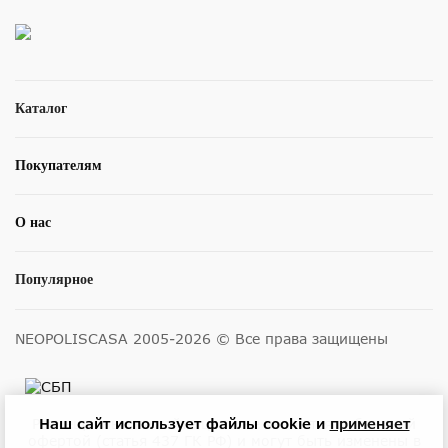
Каталог
Покупателям
О нас
Популярное
NEOPOLISCASA 2005-2026 © Все права защищены
Наш сайт использует файлы cookie и
применяет
Размещенные на сайте цены не являются публичной
офертой (статья 437 ГК РФ) и могут быть изменены в