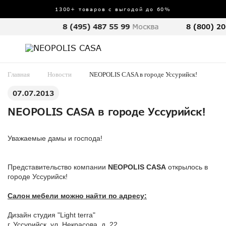
1300+ товаров с выгодой до 60%
8 (495) 487 55 99
Москва
8 (800) 20
Главная
Новости
NEOPOLIS CASA в городе Уссурийск!
07.07.2013
NEOPOLIS CASA в городе Уссурийск!
Уважаемые дамы и господа!
Представительство компании
NEOPOLIS CASA
открылось в
городе Уссурийск!
Салон мебели можно найти по адресу:
Дизайн студия "Light terra"
г. Уссурийск, ул. Некрасова, д. 22