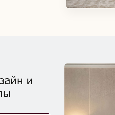
зайн и
лы