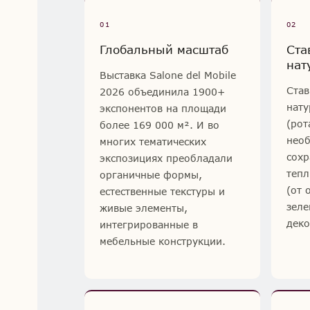
01
02
Глобальный масштаб
Ста
нат
Выставка Salone del Mobile
Став
2026 объединила 1900+
нату
экспонентов на площади
(рот
более 169 000 м². И во
необ
многих тематических
сохр
экспозициях преобладали
тепл
органичные формы,
(от 
естественные текстуры и
зеле
живые элементы,
деко
интегрированные в
мебельные конструкции.