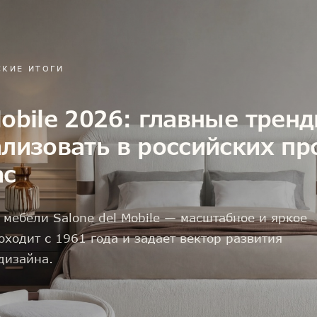
СКИЕ ИТОГИ
Mobile 2026: главные трен
ализовать в российских пр
ас
мебели Salone del Mobile — масштабное и яркое
оходит с 1961 года и задает вектор развития
дизайна.