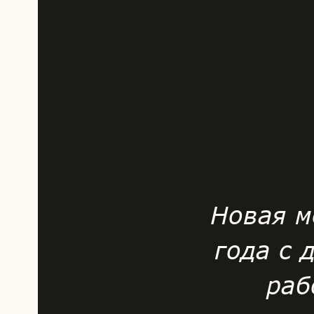
Новая м
года с
раб