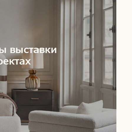
ды выставки
оектах