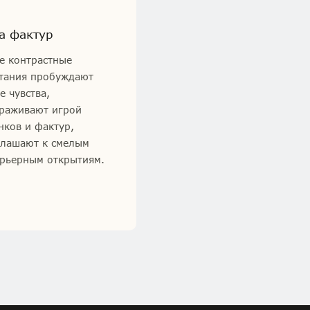
а фактур
е контрастные
тания пробуждают
е чувства,
раживают игрой
нков и фактур,
лашают к смелым
рьерным открытиям.