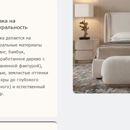
вка на
уральность
ка делается на
ральные материалы
анг, бамбук,
работанное дерево с
аненной фактурой),
ые, землистые оттенки
охры до глубокого
ного) и естественный
р.