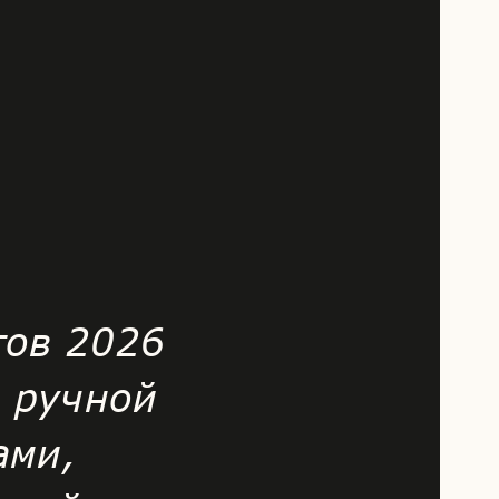
тов 2026
 ручной
ами,