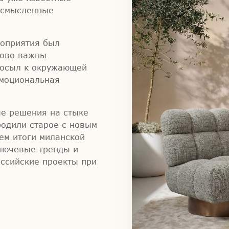
осмысленные
роприятия был
ково важны
посыл к окружающей
эмоциональная
ые решения на стыке
родили старое с новым
ем итоги миланской
лючевые тренды и
оссийские проекты при