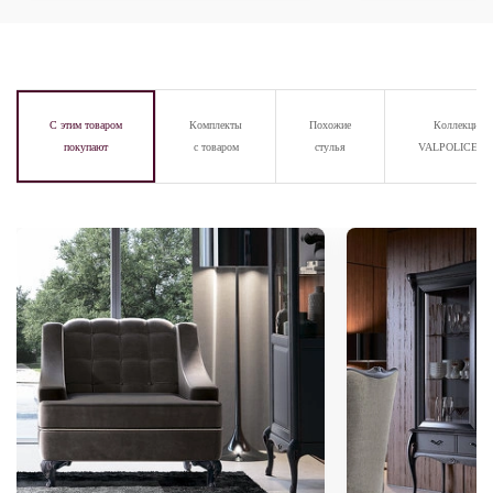
С этим товаром
Комплекты
Похожие
Коллекция
покупают
с товаром
стулья
VALPOLICELL