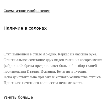
Схематичное изображение
Наличие в салонах
Стул выполнен в стиле Ар-деко. Каркас из массива бука.
Оригинальное сочетание двух видов ткани из ассортимента
фабрики. Фабрика предоставляет большой выбор тканей
производства Италия, Испания, Бельгия и Турция.
Цена действительна при заказе четного количества стульев.
При заказе нечетного количества цена меняется.
Внимание! Цвета предметов на изображениях могут отличаться из-за
Узнать больше
особенностей цветопередачи различных мониторов.