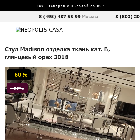
1300+ товаров с выгодой до 60%
8 (495) 487 55 99
Москва
8 (800) 20
Стул Madison отделка ткань кат. B,
глянцевый орех 2018
- 60%
- 50%