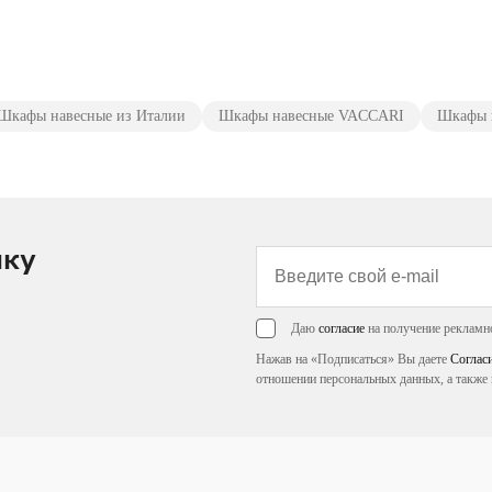
Шкафы навесные из Италии
Шкафы навесные VACCARI
Шкафы н
лку
Даю
согласие
на получение рекламн
Нажав на «Подписаться» Вы даете
Соглас
отношении персональных данных, а также 