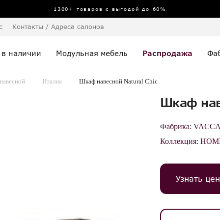
1300+ товаров с выгодой до 60%
с
Контакты / Адреса салонов
 в наличии
Модульная мебель
Распродажа
Фа
навесной
Италия
Шкаф навесной Natural Chic
Шкаф нав
Фабрика:
VACCA
Коллекция:
HOM
Узнать цен