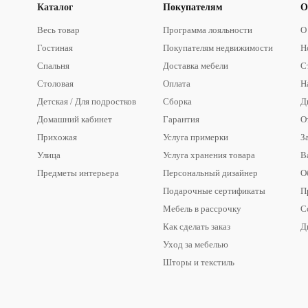
Каталог
Покупателям
О
Весь товар
Программа лояльности
О
Гостиная
Покупателям недвижимости
Н
Спальня
Доставка мебели
С
Столовая
Оплата
Н
Детская / Для подростков
Сборка
Д
Домашний кабинет
Гарантия
О
Прихожая
Услуга примерки
З
Улица
Услуга хранения товара
В
Предметы интерьера
Персональный дизайнер
О
Подарочные сертификаты
П
Мебель в рассрочку
С
Как сделать заказ
Д
Уход за мебелью
Шторы и текстиль