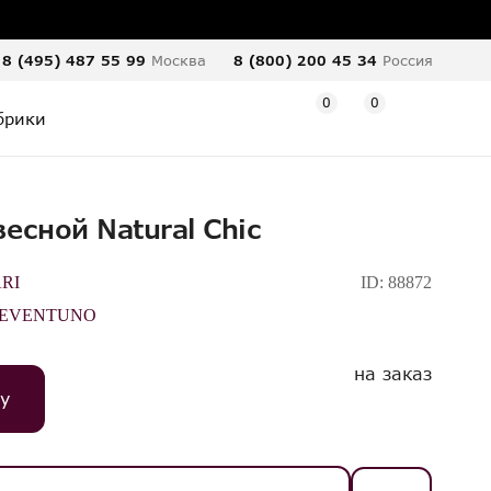
8 (495) 487 55 99
Москва
8 (800) 200 45 34
Россия
0
0
брики
есной Natural Chic
RI
ID:
88872
EVENTUNO
на заказ
у