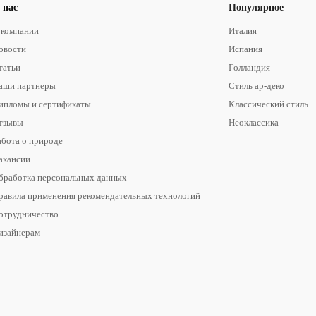
 нас
Популярное
 компании
Италия
овости
Испания
татьи
Голландия
аши партнеры
Стиль ар-деко
ипломы и сертификаты
Классический стиль
тзывы
Неоклассика
абота о природе
акансии
бработка персональных данных
равила применения рекомендательных технологий
отрудничество
изайнерам