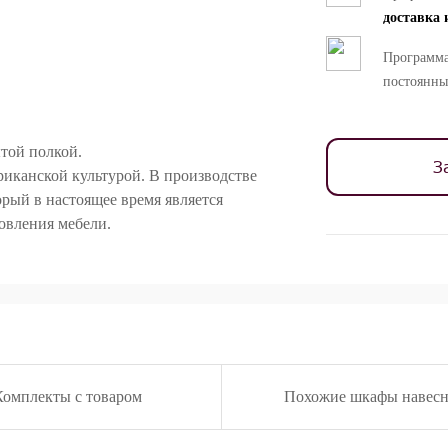
доставка 
Программа
постоянны
той полкой.
З
риканской культурой. В производстве
орый в настоящее время является
овления мебели.
ностей цветопередачи различных мониторов.
Комплекты с товаром
Похожие шкафы навес