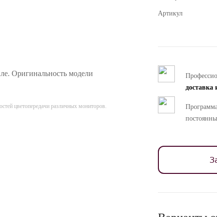
Артикул
ле. Оригинальность модели
Професси
доставка 
ностей цветопередачи различных мониторов.
Программа
постоянны
З