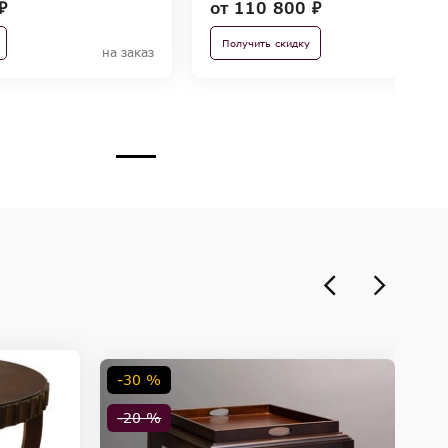
₽
от
110 800 ₽
Получить скидку
на заказ
на з
-30 %
-
-20 %
-