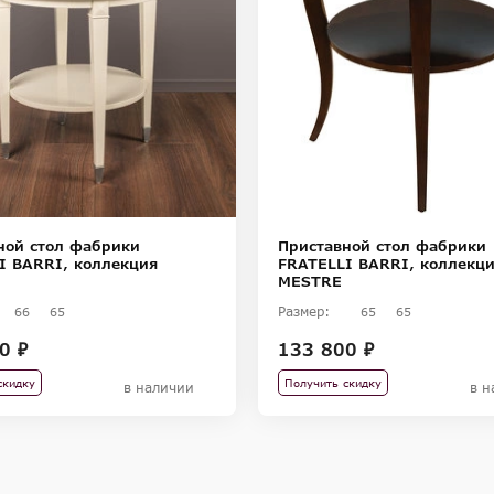
ной стол фабрики
Приставной стол фабрики
I BARRI, коллекция
FRATELLI BARRI, коллекц
MESTRE
Размер:
66
65
65
65
0 ₽
133 800 ₽
скидку
Получить скидку
в наличии
в н