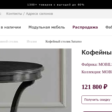
1300+ товаров с выгодой до 60%
с
Контакты / Адреса салонов
 в наличии
Модульная мебель
Распродажа
Фа
авной столик
Италия
Кофейный столик Saturno
Кофейный
Фабрика:
MOBILS
Коллекция:
MOBI
121 800 ₽
Получить скидку