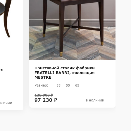
Приставной столик фабрики
П
ия
FRATELLI BARRI, коллекция
F
MESTRE
F
Размер:
Ра
55
55
65
138 900 ₽
98
97 230 ₽
7
в наличии
аличии