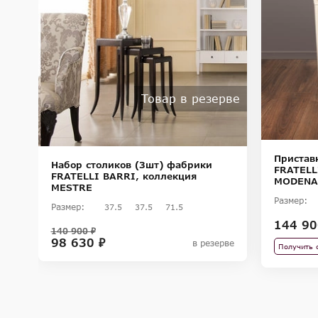
Товар в резерве
Пристав
Набор столиков (3шт) фабрики
FRATELL
FRATELLI BARRI, коллекция
MODENA
MESTRE
Размер:
Размер:
37.5
37.5
71.5
144 90
140 900 ₽
98 630 ₽
в резерве
Получить 