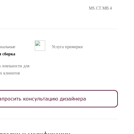
MS.CT.MB.4
ональные
Услуга примерки
и сборка
 лояльности для
х клиентов
апросить консультацию дизайнера