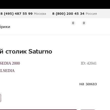
8 (495) 487 55 99
Москва
8 (800) 200 45 34
Россия
0
0
брики
 столик Saturno
EDIA 2000
ID:
42041
LSEDIA
на заказ