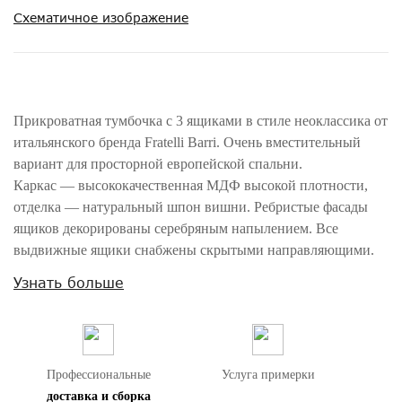
Схематичное изображение
Прикроватная тумбочка с 3 ящиками в стиле неоклассика от
итальянского бренда Fratelli Barri. Очень вместительный
вариант для просторной европейской спальни.
Каркас — высококачественная МДФ высокой плотности,
отделка — натуральный шпон вишни. Ребристые фасады
ящиков декорированы серебряным напылением. Все
выдвижные ящики снабжены скрытыми направляющими.
Ящики оснащены доводчиками для плавного закрывания.
Узнать больше
Корпус ящиков в более светлой отделке дерева. Цвет
фурнитуры - хром.
Модель принадлежит к коллекции мебели Mestre в стиле
неоклассика от Fratelli Barri. Здесь вы можете найти мебель
Профессиональные
Услуга примерки
для гостиной, столовой и спальни: сотни вариантов
доставка и сборка
доступны для комбинации друг с другом.