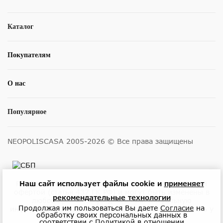
Каталог
Покупателям
О нас
Популярное
NEOPOLISCASA 2005-2026 © Все права защищены
Наш сайт использует файлы cookie и
применяет
Размещенные на сайте цены не являются публичной
офертой (статья 437 ГК РФ) и могут быть изменены в
рекомендательные технологии
любое время без уведомления. Актуальную
Продолжая им пользоваться Вы даете
Согласие
на
информацию о ценах и наличии товара можно узнать у
обработку своих персональных данных в
менеджеров по телефону или в салонах.
соответствии с
Политикой
в отношении