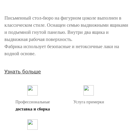
Письменный стол-бюро на фигурном цоколе выполнен в
классическом стиле. Оснащен семью выдвижными ящиками
и подъемной гнутой панелью. Внутри два ящика и
выдвижная рабочая поверхность.
Фабрика использует безопасные и нетоксичные лаки на
водной основе.
Внимание! Цвета предметов на изображениях могут отличаться из-за
Узнать больше
особенностей цветопередачи различных мониторов.
Профессиональные
Услуга примерки
доставка и сборка