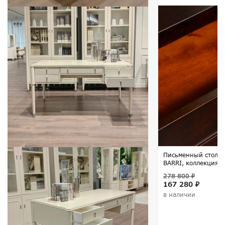
Письменный стол ф
BARRI, коллекция 
278 800 ₽
167 280 ₽
в наличии