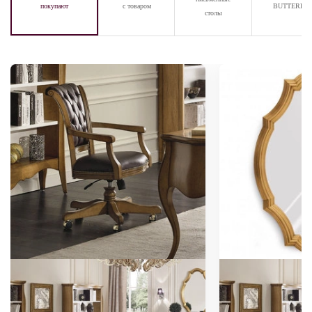
покупают
с товаром
BUTTERFL
столы