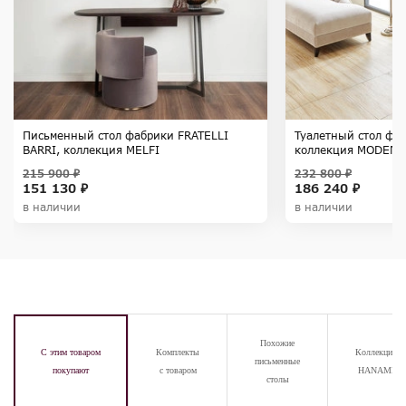
Письменный стол фабрики FRATELLI
Туалетный стол фаб
BARRI, коллекция MELFI
коллекция MODENA
215 900 ₽
232 800 ₽
151 130 ₽
186 240 ₽
в наличии
в наличии
Похожие
С этим товаром
Комплекты
Коллекция
письменные
покупают
с товаром
HANAMI
столы