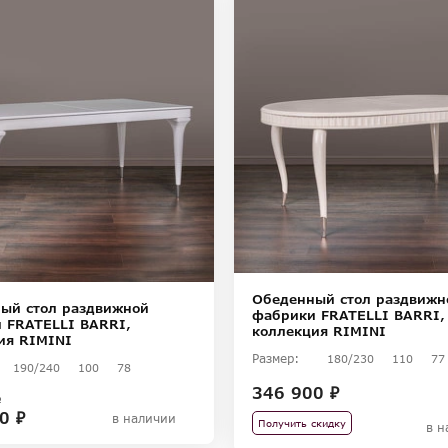
Обеденный стол раздвижн
ый стол раздвижной
фабрики FRATELLI BARRI,
 FRATELLI BARRI,
коллекция RIMINI
ия RIMINI
Размер:
180/230
110
77
190/240
100
78
346 900 ₽
₽
0 ₽
в наличии
Получить скидку
в н