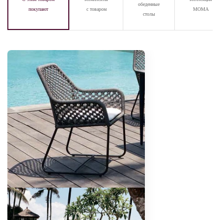
обеденные
покупают
с товаром
MOMA
столы