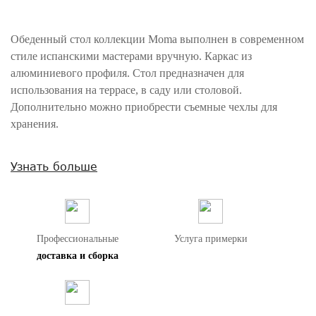
Обеденный стол коллекции Moma выполнен в современном
стиле испанскими мастерами вручную. Каркас из
алюминиевого профиля. Стол предназначен для
использования на террасе, в саду или столовой.
Дополнительно можно приобрести съемные чехлы для
хранения.
Внимание! Цвета предметов на изображениях могут отличаться из-за
Узнать больше
особенностей цветопередачи различных мониторов.
Профессиональные
Услуга примерки
доставка и сборка