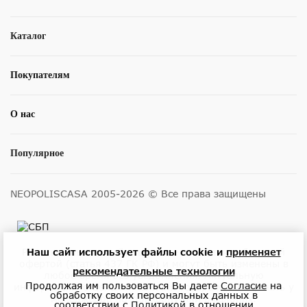
Каталог
Покупателям
О нас
Популярное
NEOPOLISCASA 2005-2026 © Все права защищены
Наш сайт использует файлы cookie и
применяет
Размещенные на сайте цены не являются публичной
офертой (статья 437 ГК РФ) и могут быть изменены в
рекомендательные технологии
любое время без уведомления. Актуальную
Продолжая им пользоваться Вы даете
Согласие
на
информацию о ценах и наличии товара можно узнать у
обработку своих персональных данных в
менеджеров по телефону или в салонах.
соответствии с
Политикой
в отношении