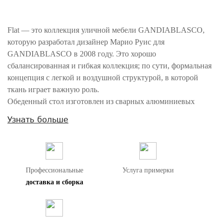
Flat — это коллекция уличной мебели GANDIABLASCO,
которую разработал дизайнер Марио Руис для
GANDIABLASCO в 2008 году. Это хорошо
сбалансированная и гибкая коллекция; по сути, формальная
концепция с легкой и воздушной структурой, в которой
ткань играет важную роль.
Обеденный стол изготовлен из сварных алюминиевых
профилей с порошковым покрытием со столешницей из
Узнать больше
полиэтилена или Dekton.
Дизайнер Марио Руис родился в 1965 году в Аликанте,
Испания, окончил престижную барселонскую школу
дизайна Elisava по специальности "Промышленный
Профессиональные
Услуга примерки
дизайн". Он начал свою независимую профессиональную
доставка и сборка
карьеру в 1995 году, открыв собственную студию в
Барселоне.
Siemens, Steelcase, Teknion Studio, Offecct, lapalma, Thomson,
Arflex, Haworth, Grundig, Palau, GANDIABLASCO,